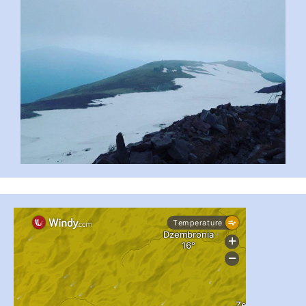
...
#PipIvanToday
pimrec_project