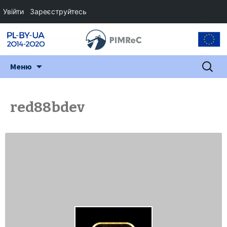
Увійти
Зареєструйтесь
Перейти
Пошук:
Меню
до
змісту
red88bdev