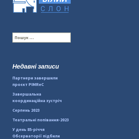
П
о
ш
у
к
Недавні записи
...
#PipIvanToday
:
Партнери завершили
pimrec_project
проєкт PIMReC
Завершальна
координаційна зустріч
Серпень 2023
Театральні попівання-2023
У день 85-річчя
Обсерваторії підбили