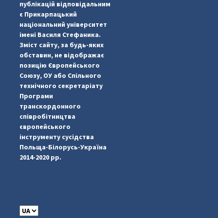
публікацій відповідальним
є Прикарпацький
національний університет
імені Василя Стефаника.
Зміст сайту, за будь-яких
обставин, не відображає
позицію Європейського
Союзу, ОУ або Спільного
...
#PipIvanToday
технічного секретаріату
Програми
pimrec_project
транскордонного
співробітництва
європейського
інструменту сусідства
Польща-Білорусь-Україна
2014-2020 рр.
C