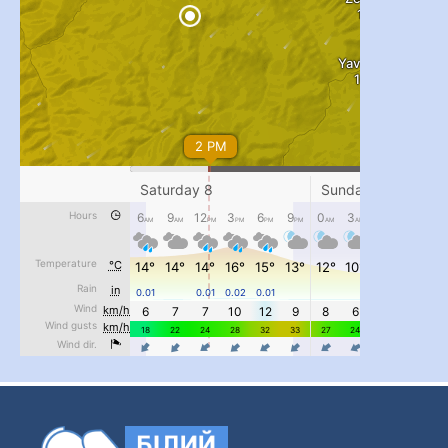
...
#PipIvanToday
pimrec_project