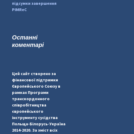
підсумки завершення
PIMReC
Останні
коментарі
...
#PipIvanToday
pimrec_project
Цей сайт створено за
фінансової підтримки
Європейського Союзу в
рамках Програми
транскордонного
співробітництва
європейського
інструменту сусідства
Польща-Білорусь-Україна
2014-2020. За зміст всіх