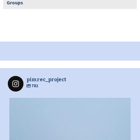
Groups
pimrec_project
782
pimrec_project