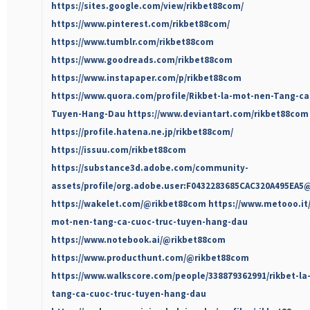
https://sites.google.com/view/rikbet88com/
https://www.pinterest.com/rikbet88com/
https://www.tumblr.com/rikbet88com
https://www.goodreads.com/rikbet88com
https://www.instapaper.com/p/rikbet88com
https://www.quora.com/profile/Rikbet-la-mot-nen-Tang-ca
Tuyen-Hang-Dau
https://www.deviantart.com/rikbet88com
https://profile.hatena.ne.jp/rikbet88com/
https://issuu.com/rikbet88com
https://substance3d.adobe.com/community-
assets/profile/org.adobe.user:F0432283685CAC320A495EA5
https://wakelet.com/@rikbet88com
https://www.metooo.it/
mot-nen-tang-ca-cuoc-truc-tuyen-hang-dau
https://www.notebook.ai/@rikbet88com
https://www.producthunt.com/@rikbet88com
https://www.walkscore.com/people/338879362991/rikbet-la
tang-ca-cuoc-truc-tuyen-hang-dau