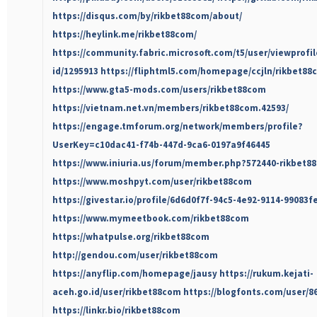
https://disqus.com/by/rikbet88com/about/
https://heylink.me/rikbet88com/
https://community.fabric.microsoft.com/t5/user/viewprofi
id/1295913
https://fliphtml5.com/homepage/ccjln/rikbet88
https://www.gta5-mods.com/users/rikbet88com
https://vietnam.net.vn/members/rikbet88com.42593/
https://engage.tmforum.org/network/members/profile?
UserKey=c10dac41-f74b-447d-9ca6-0197a9f46445
https://www.iniuria.us/forum/member.php?572440-rikbet8
https://www.moshpyt.com/user/rikbet88com
https://givestar.io/profile/6d6d0f7f-94c5-4e92-9114-99083f
https://www.mymeetbook.com/rikbet88com
https://whatpulse.org/rikbet88com
http://gendou.com/user/rikbet88com
https://anyflip.com/homepage/jausy
https://rukum.kejati-
aceh.go.id/user/rikbet88com
https://blogfonts.com/user/8
https://linkr.bio/rikbet88com