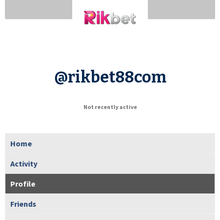
@rikbet88com
Not recently active
Home
Activity
Profile
Friends