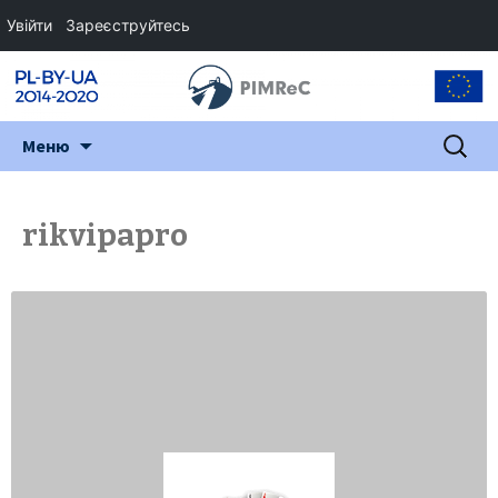
Увійти
Зареєструйтесь
Перейти
Пошук:
Меню
до
змісту
rikvipapro