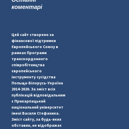
коментарі
#PipIvanToday
#PipIvanWeather
Цей сайт створено за
...

фінансової підтримки
Європейського Союзу в
pimrec_project
рамках Програми
транскордонного
співробітництва
європейського
інструменту сусідства
Польща-Білорусь-Україна
2014-2020. За зміст всіх
публікацій відповідальним
є Прикарпацький
національний університет
імені Василя Стефаника.
Зміст сайту, за будь-яких
обставин, не відображає