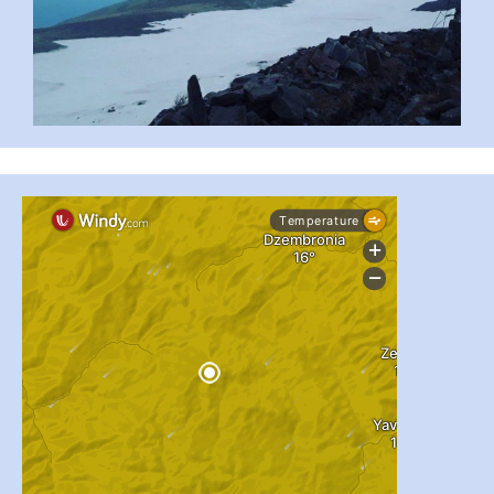
#PipIvanToday
#PipIvanWeather
...

pimrec_project