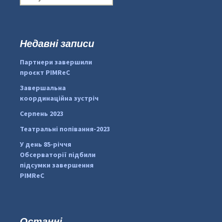
о
ш
у
к
Недавні записи
:
#PipIvanToday
#PipIvanWeather
Партнери завершили
...

проєкт PIMReC
pimrec_project
Завершальна
координаційна зустріч
Серпень 2023
Театральні попівання-2023
У день 85-річчя
Обсерваторії підбили
підсумки завершення
PIMReC
Останні