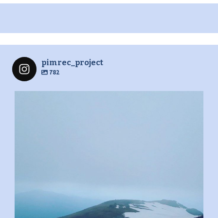
pimrec_project
782
pimrec_project