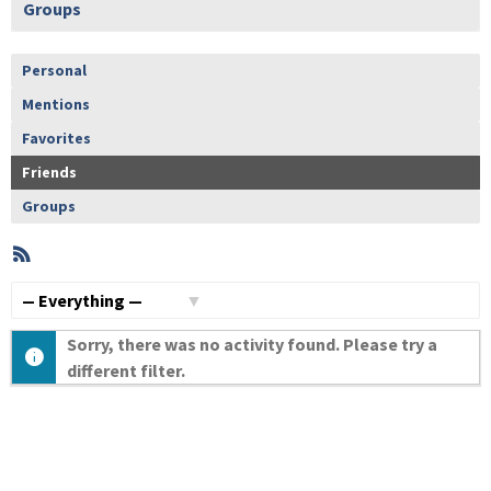
Groups
Personal
Mentions
Favorites
Friends
Groups
RSS
Member
Activities
Show:
Sorry, there was no activity found. Please try a
different filter.