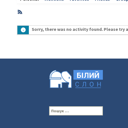
RSS
Member
Sorry, there was no activity found. Please try a 
Activities
П
о
ш
у