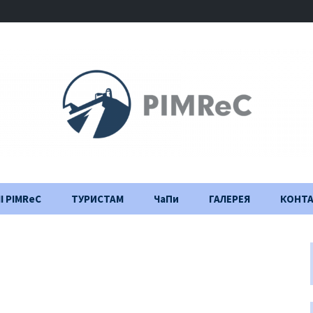
І PIMReC
ТУРИСТАМ
ЧаПи
ГАЛЕРЕЯ
КОНТ
Правила відвідування
Щоденник
будівництва
Важлива інформація