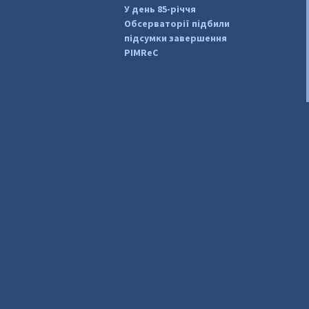
У день 85-річчя
Обсерваторії підбили
підсумки завершення
PIMReC