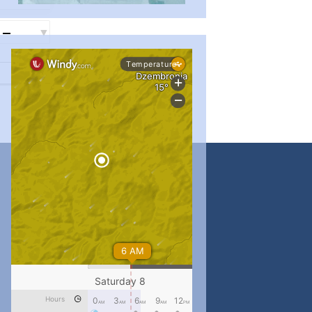
...
#PipIvanToday
pimrec_project
...
#PipIvanToday