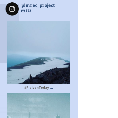
pimrec_project
782
pimrec_project
...
#PipIvanToday
pimrec_project