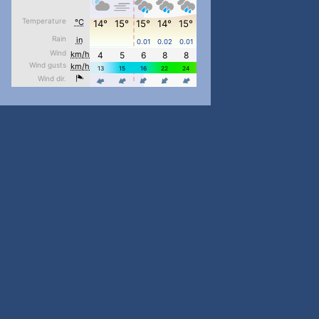
pimrec_project
...
#PipIvanToday
pimrec_project