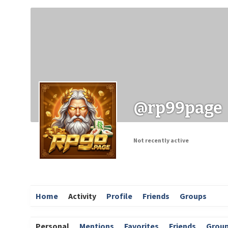
Заходи
Корисні матеріали
ЗМІ про PIMReC
@rp99page
Not recently active
Home
Activity
Profile
Friends
Groups
Personal
Mentions
Favorites
Friends
Grou