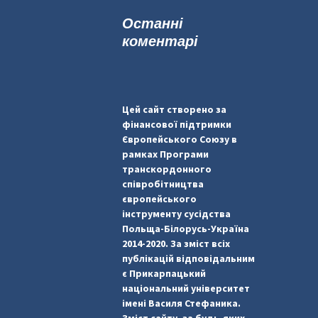
к
Останні
:
коментарі
Цей сайт створено за
фінансової підтримки
Європейського Союзу в
рамках Програми
транскордонного
співробітництва
європейського
інструменту сусідства
Польща-Білорусь-Україна
2014-2020. За зміст всіх
публікацій відповідальним
є Прикарпацький
національний університет
імені Василя Стефаника.