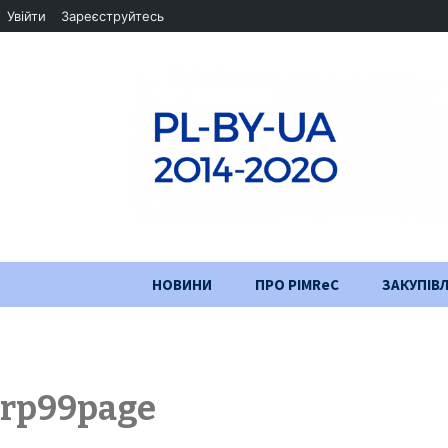
Увійти
Зареєструйтесь
Перейти
НОВИНИ
ПРО PIMReC
ЗАКУПІВЛ
до
змісту
Мета проєкту
Партнери
rp99page
Хід проекту