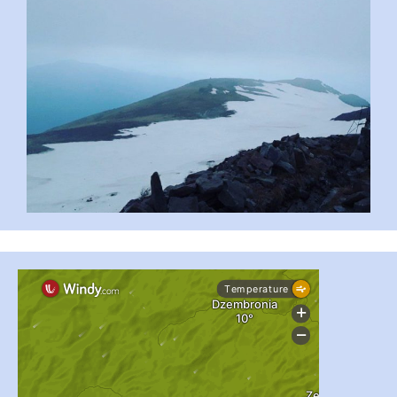
#PipIvanToday
#PipIvanWeather
...

pimrec_project