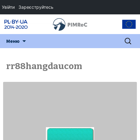
Увійти
Зареєструйтесь
Перейти
Пошук:
Меню
до
змісту
rr88hangdaucom