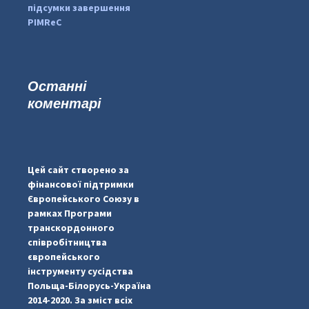
підсумки завершення
PIMReC
Останні
коментарі
#PipIvanToday
#PipIvanWeather
Цей сайт створено за
...

фінансової підтримки
Європейського Союзу в
pimrec_project
рамках Програми
транскордонного
співробітництва
європейського
інструменту сусідства
Польща-Білорусь-Україна
2014-2020. За зміст всіх