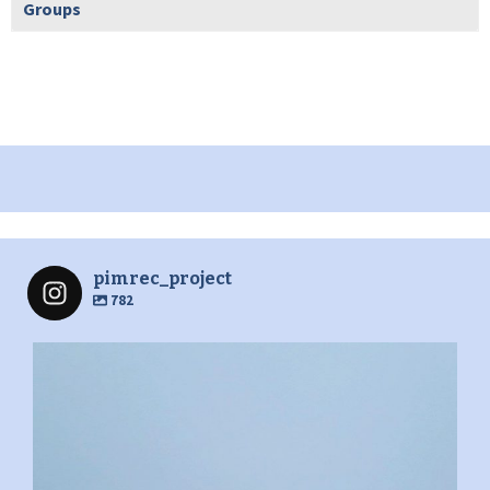
Groups
pimrec_project
782
pimrec_project