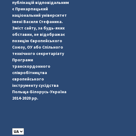
публікацій відповідальним
є Прикарпацький
національний університет
імені Василя Стефаника.
Зміст сайту, за будь-яких
обставин, не відображає
позицію Європейського
Союзу, ОУ або Спільного
технічного секретаріату
Програми
транскордонного
#PipIvanToday
#PipIvanWeather
...

співробітництва
європейського
pimrec_project
інструменту сусідства
Польща-Білорусь-Україна
2014-2020 рр.
C