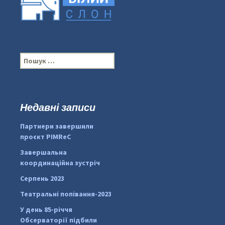
П
о
ш
у
к
Недавні записи
:
#PipIvanToday
#PipIvanWeather
Партнери завершили
...

проєкт PIMReC
pimrec_project
Завершальна
координаційна зустріч
Серпень 2023
Театральні попівання-2023
У день 85-річчя
Обсерваторії підбили