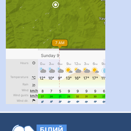
#PipIvanToday
#PipIvanWeather
...

pimrec_project