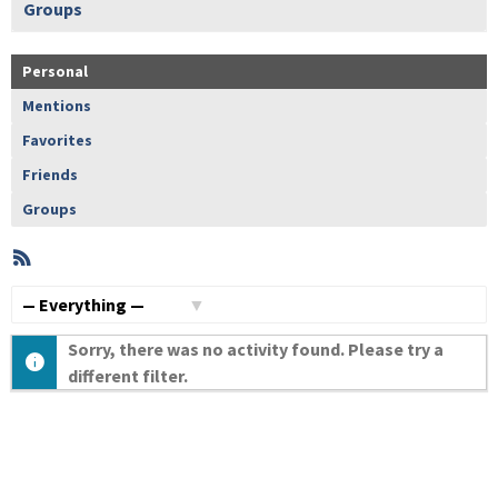
Groups
Personal
Mentions
Favorites
Friends
Groups
RSS
Member
Activities
Show:
Sorry, there was no activity found. Please try a
different filter.