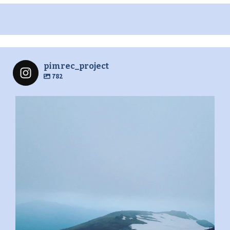
pimrec_project
782
pimrec_project