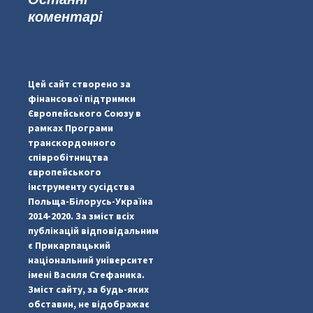
коментарі
...
#PipIvanToday
pimrec_project
Цей сайт створено за
фінансової підтримки
Європейського Союзу в
рамках Програми
транскордонного
співробітництва
європейського
інструменту сусідства
Польща-Білорусь-Україна
2014-2020. За зміст всіх
публікацій відповідальним
є Прикарпацький
національний університет
імені Василя Стефаника.
Зміст сайту, за будь-яких
обставин, не відображає