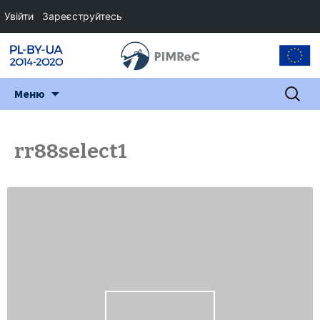
Увійти
Зареєструйтесь
Перейти
Пошук:
Меню
до
змісту
rr88select1