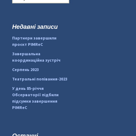
о
ш
у
к
Недавні записи
...
#PipIvanToday
:
Партнери завершили
pimrec_project
проєкт PIMReC
Завершальна
координаційна зустріч
Серпень 2023
Театральні попівання-2023
У день 85-річчя
Обсерваторії підбили
підсумки завершення
PIMReC
Останні