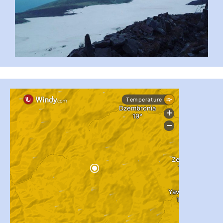
...
#PipIvanToday
pimrec_project