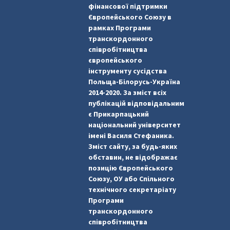
фінансової підтримки
Європейського Союзу в
рамках Програми
транскордонного
співробітництва
європейського
інструменту сусідства
Польща-Білорусь-Україна
2014-2020. За зміст всіх
публікацій відповідальним
є Прикарпацький
національний університет
імені Василя Стефаника.
Зміст сайту, за будь-яких
обставин, не відображає
позицію Європейського
Союзу, ОУ або Спільного
технічного секретаріату
Програми
транскордонного
співробітництва