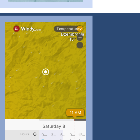
#PipIvanToday
#PipIvanWeather
...

pimrec_project