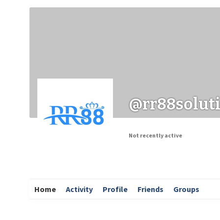
Заходи
Корисні матеріали
ЗМІ про PIMReC
@rr88solut
Not recently active
Home
Activity
Profile
Friends
Groups