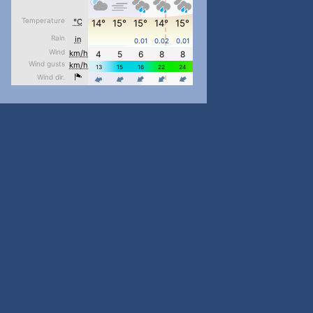
#PipIvanToday
#PipIvanWeather
...

pimrec_project
#PipIvanToday
#PipIvanWeather
...

pimrec_project