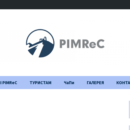
І PIMReC
ТУРИСТАМ
ЧаПи
ГАЛЕРЕЯ
КОНТ
Правила відвідування
Щоденник
будівництва
Важлива інформація