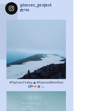
pimrec_project
782
pimrec_project
#PipIvanToday
#PipIvanWeather
...

pimrec_project