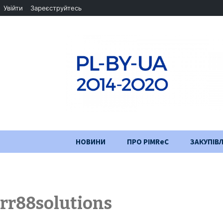
Увійти
Зареєструйтесь
Перейти
НОВИНИ
ПРО PIMReC
ЗАКУПІВЛ
до
змісту
Мета проєкту
Партнери
rr88solutions
Хід проекту