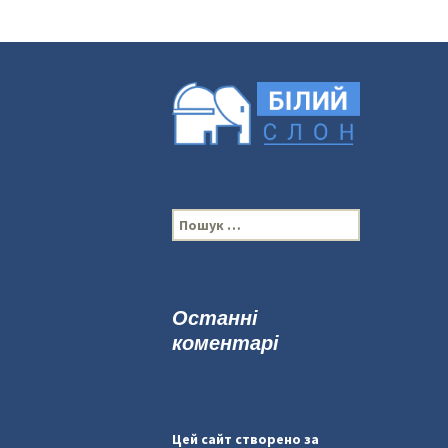
П
о
ш
у
к
Останні
:
коментарі
Цей сайт створено за