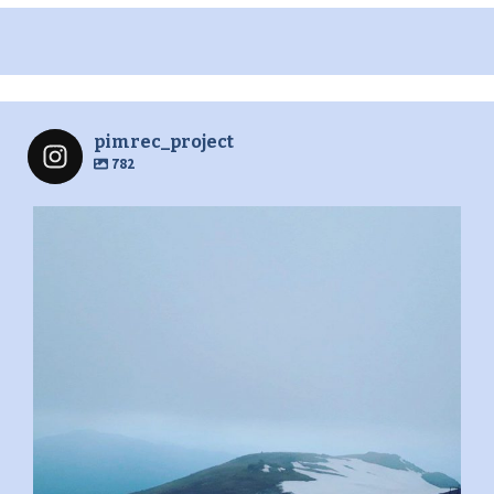
pimrec_project
782
pimrec_project