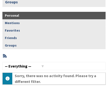
Groups
Personal
Mentions
Favorites
Friends
Groups
RSS
Member
Activities
Show:
Sorry, there was no activity found. Please try a
different filter.