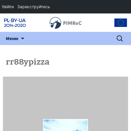
Увійти
Зареєструйтесь
Перейти
Пошук:
Меню
до
змісту
rr88ypizza