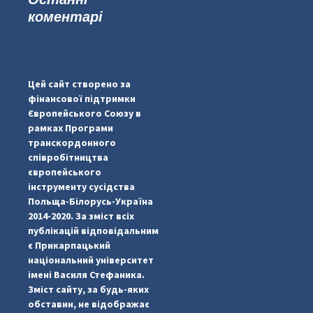
коментарі
#PipIvanToday
#PipIvanWeather
Цей сайт створено за
...

фінансової підтримки
Європейського Союзу в
pimrec_project
рамках Програми
транскордонного
співробітництва
європейського
інструменту сусідства
Польща-Білорусь-Україна
2014-2020. За зміст всіх
публікацій відповідальним
є Прикарпацький
національний університет
імені Василя Стефаника.
Зміст сайту, за будь-яких
обставин, не відображає