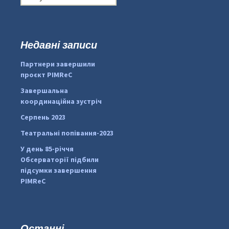
о
ш
у
к
Недавні записи
:
#PipIvanToday
#PipIvanWeather
Партнери завершили
...

проєкт PIMReC
pimrec_project
Завершальна
координаційна зустріч
Серпень 2023
Театральні попівання-2023
У день 85-річчя
Обсерваторії підбили
підсумки завершення
PIMReC
Останні