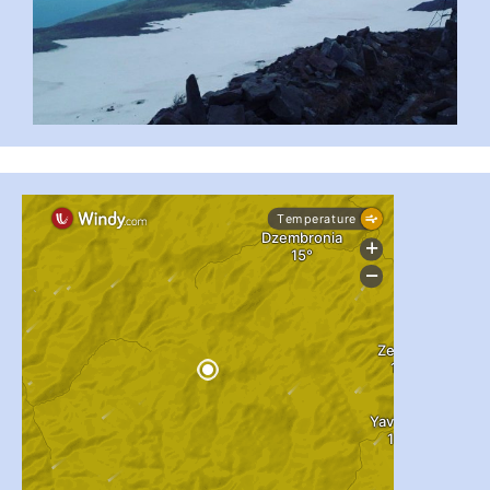
#PipIvanToday
#PipIvanWeather
...

pimrec_project