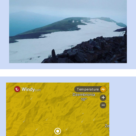
...
#PipIvanToday
pimrec_project