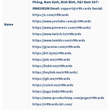
Phóng, Nam Định, Ninh Bình, Việt Nam SĐT:
0906100206 Email:
support@rr99.cards
Social:
https://x.com/rr99cards
https://www.youtube.com/@rr99cards
Name
https://www.pinterest.com/rr99cards/
https://www.twitch.tv/rr99cards
https://www.tumblr.com/rr99cards
https://gravatar.com/rr99cards
https://bit.ly/m/rr99cards
https://jali.me/rr99cards
https://linktr.ee/rr99cards
https://heylink.me/rr99cards/
https://igli.me/rr99cards
https://cointr.ee/rr99cards
https://jaga.link/rr99cards
https://www.qrcodechimp.com/page/rr99cards
https://rr99cards.kit.com/