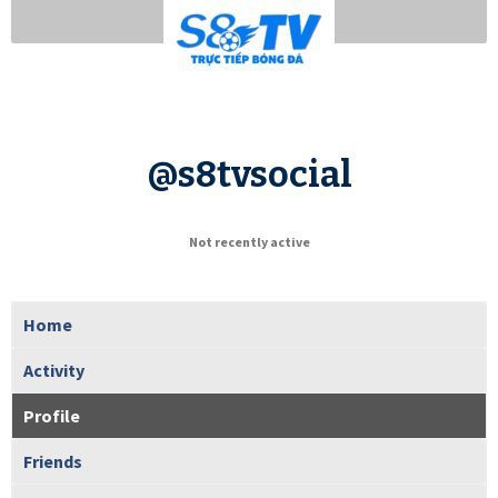
@s8tvsocial
Not recently active
Home
Activity
Profile
Friends