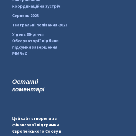
координаційна зустріч
Серпень 2023
Театральні попівання-2023
У день 85-річчя
Обсерваторії підбили
підсумки завершення
PIMReC
Останні
коментарі
...
#PipIvanToday
pimrec_project
Цей сайт створено за
фінансової підтримки
Європейського Союзу в