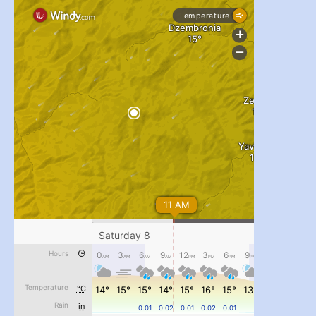
pimrec_project
...
#PipIvanToday
pimrec_project