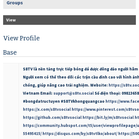
Groups
View
View Profile
Base
S8TV là nền tảng trực tiếp bóng đá được đông đảo người hâm
Người xem có thể theo dõi các trận cầu đỉnh cao với hình ả
chóng, giúp nâng cao trải nghiệm. Website:
https://s8tv.soc
Vietnam Email:
support@s8tv.social
Số điện thoại: 098236
#bongdatructuyen #S8TVkhongquangcao
https://www.fac
https://x.com/s8tvsocial
https://www.pinterest.com/s8tvso
https://github.com/s8tvsocial
https://bit.ly/m/s8tvsocial
ht
https://community.hubspot.com/t5/user/viewprofilepage/u
55495415/
https://disqus.com/by/s8tvtlko/about/
https://50