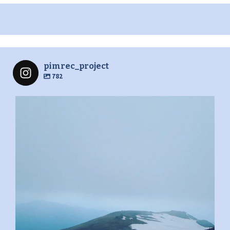
pimrec_project
782
pimrec_project