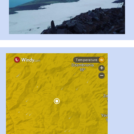
#PipIvanToday
#PipIvanWeather
...

pimrec_project