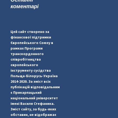
коментарі
#PipIvanToday
#PipIvanWeather
Цей сайт створено за
...

фінансової підтримки
Європейського Союзу в
pimrec_project
рамках Програми
транскордонного
співробітництва
європейського
інструменту сусідства
Польща-Білорусь-Україна
2014-2020. За зміст всіх
публікацій відповідальним
є Прикарпацький
національний університет
імені Василя Стефаника.
Зміст сайту, за будь-яких
обставин, не відображає