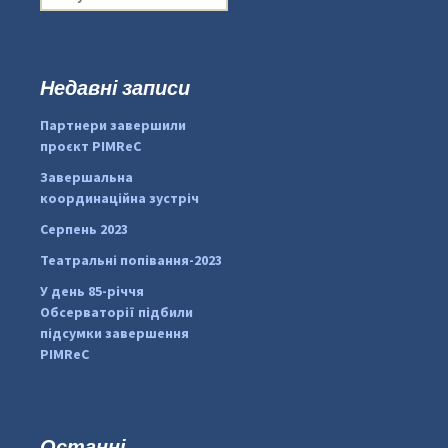
о
ш
у
к
Недавні записи
:
#PipIvanToday
#PipIvanWeather
Партнери завершили
...

проєкт PIMReC
pimrec_project
Завершальна
координаційна зустріч
Серпень 2023
Театральні попівання-2023
У день 85-річчя
Обсерваторії підбили
підсумки завершення
PIMReC
Останні