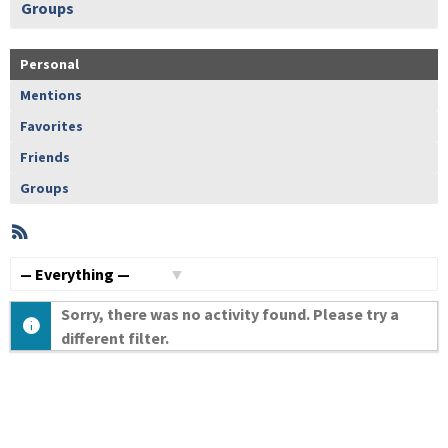
Groups
Personal
Mentions
Favorites
Friends
Groups
RSS
Member
Activities
Show:
Sorry, there was no activity found. Please try a
different filter.