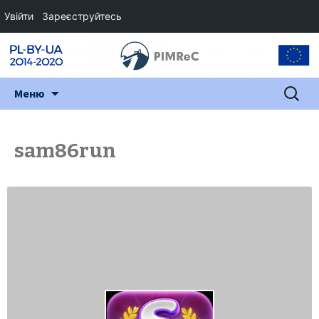
Увійти
Зареєструйтесь
Перейти
Пошук:
Меню
до
змісту
sam86run