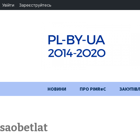
Увійти
Зареєструйтесь
Перейти
НОВИНИ
ПРО PIMReC
ЗАКУПІВЛ
до
змісту
Мета проєкту
Партнери
saobetlat
Хід проекту