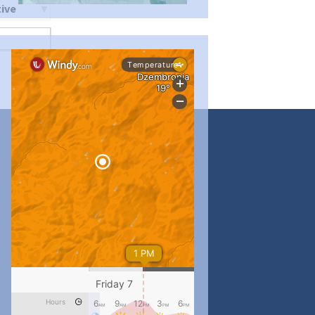
ти
...
#PipIvanToday
pimrec_project
...
#PipIvanToday