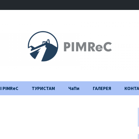
І PIMReC
ТУРИСТАМ
ЧаПи
ГАЛЕРЕЯ
КОНТ
Правила відвідування
Щоденник
будівництва
Важлива інформація