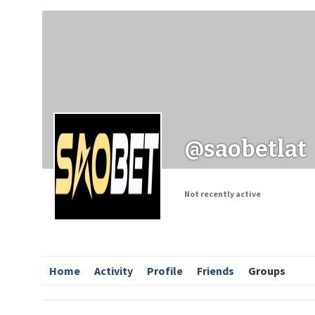
Заходи
Корисні матеріали
ЗМІ про PIMReC
@saobetlat
Not recently active
Home
Activity
Profile
Friends
Groups