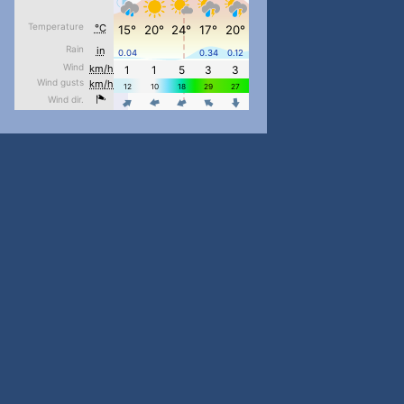
pimrec_project
...
#PipIvanToday
pimrec_project