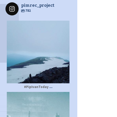
pimrec_project
782
pimrec_project
...
#PipIvanToday
pimrec_project