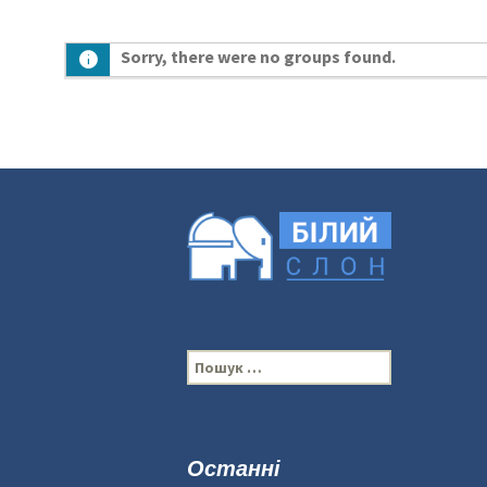
Sorry, there were no groups found.
П
о
ш
у
к
Останні
: