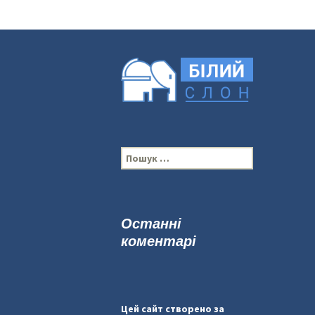
П
о
ш
у
к
Останні
:
коментарі
Цей сайт створено за