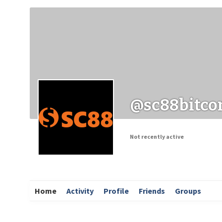
Заходи
Корисні матеріали
ЗМІ про PIMReC
@sc88bitc
Not recently active
Home
Activity
Profile
Friends
Groups