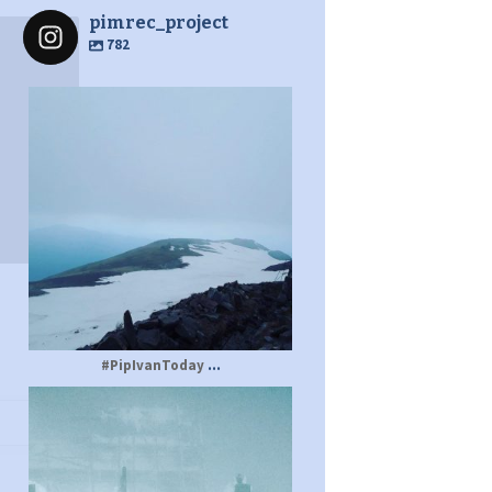
pimrec_project
782
pimrec_project
...
#PipIvanToday
pimrec_project