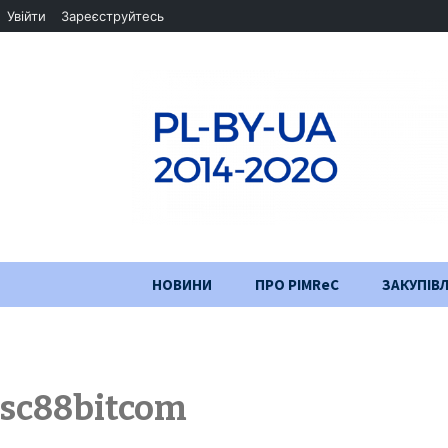
Увійти
Зареєструйтесь
Перейти
НОВИНИ
ПРО PIMReC
ЗАКУПІВЛ
до
змісту
Мета проєкту
Партнери
sc88bitcom
Хід проекту