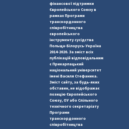
фінансової підтримки
Європейського Союзу в
рамках Програми
транскордонного
співробітництва
європейського
інструменту сусідства
Польща-Білорусь-Україна
2014-2020. За зміст всіх
публікацій відповідальним
є Прикарпацький
національний університет
імені Василя Стефаника.
Зміст сайту, за будь-яких
обставин, не відображає
позицію Європейського
Союзу, ОУ або Спільного
технічного секретаріату
Програми
транскордонного
співробітництва