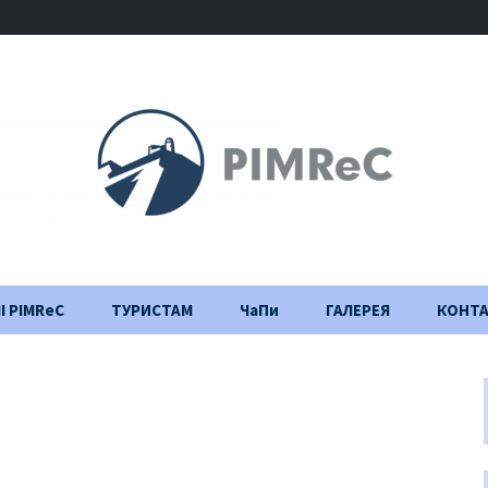
І PIMReC
ТУРИСТАМ
ЧаПи
ГАЛЕРЕЯ
КОНТ
Правила відвідування
Щоденник
будівництва
Важлива інформація