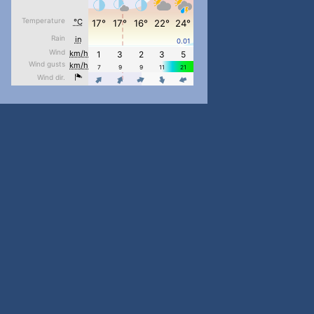
pimrec_project
...
#PipIvanToday
pimrec_project