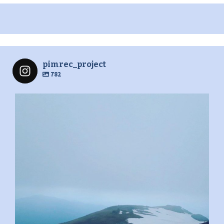
pimrec_project
782
pimrec_project