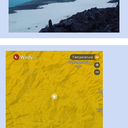
...
#PipIvanToday
pimrec_project