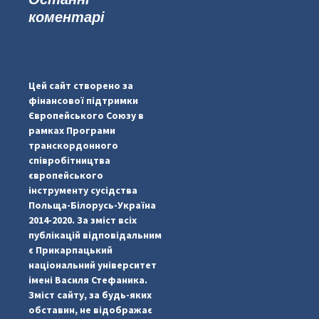
коментарі
...
#PipIvanToday
pimrec_project
Цей сайт створено за
фінансової підтримки
Європейського Союзу в
рамках Програми
транскордонного
співробітництва
європейського
інструменту сусідства
Польща-Білорусь-Україна
2014-2020. За зміст всіх
публікацій відповідальним
є Прикарпацький
національний університет
імені Василя Стефаника.
Зміст сайту, за будь-яких
обставин, не відображає