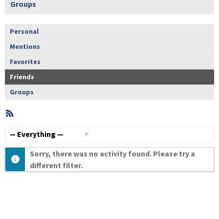
Groups
Personal
Mentions
Favorites
Friends
Groups
RSS
Member
Activities
Show:
Sorry, there was no activity found. Please try a
different filter.