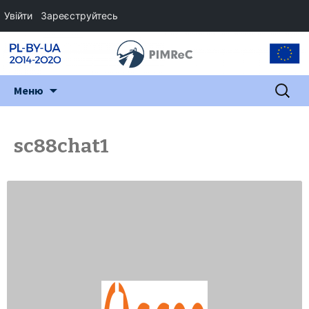
Увійти
Зареєструйтесь
Перейти
Пошук:
Меню
до
змісту
sc88chat1