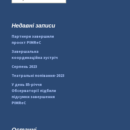
о
ш
у
к
Недавні записи
...
#PipIvanToday
:
Партнери завершили
pimrec_project
проєкт PIMReC
Завершальна
координаційна зустріч
Серпень 2023
Театральні попівання-2023
У день 85-річчя
Обсерваторії підбили
підсумки завершення
PIMReC
Останні