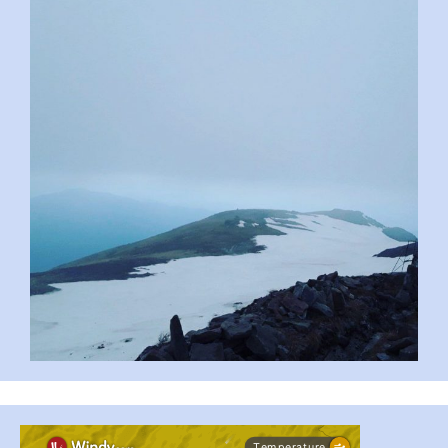
pimrec_project
...
#PipIvanToday
pimrec_project