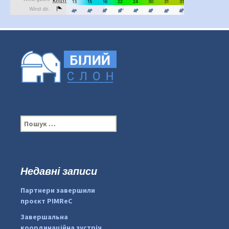
П
о
ш
у
к
Недавні записи
...
#PipIvanToday
:
Партнери завершили
pimrec_project
проєкт PIMReC
Завершальна
координаційна зустріч