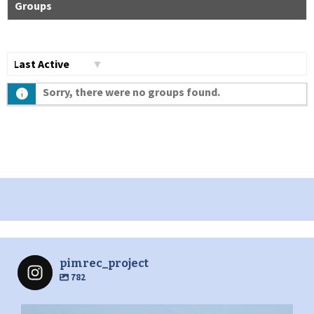
Groups
Сортувати
Sorry, there were no groups found.
по:
pimrec_project
782