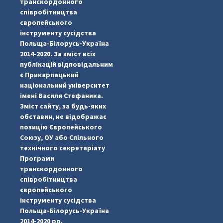
транскордонного
співробітництва
європейського
інструменту сусідства
Польща-Білорусь-Україна
2014-2020. За зміст всіх
публікацій відповідальним
є Прикарпацький
національний університет
імені Василя Стефаника.
Зміст сайту, за будь-яких
обставин, не відображає
позицію Європейського
Союзу, ОУ або Спільного
...
#PipIvanToday
технічного секретаріату
Програми
pimrec_project
транскордонного
співробітництва
європейського
інструменту сусідства
Польща-Білорусь-Україна
2014-2020 рр.