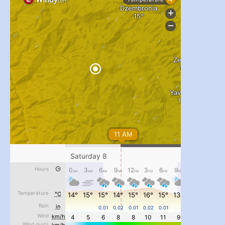
...
#PipIvanToday
pimrec_project