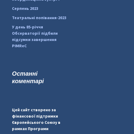
Серпень 2023
Театральні попівання-2023
У день 85-річчя
Обсерваторії підбили
підсумки завершення
PIMReC
Останні
коментарі
...
#PipIvanToday
pimrec_project
Цей сайт створено за
фінансової підтримки
Європейського Союзу в
рамках Програми