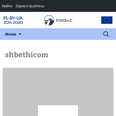
Увійти
Зареєструйтесь
Перейти
Пошук:
Меню
до
змісту
shbethicom