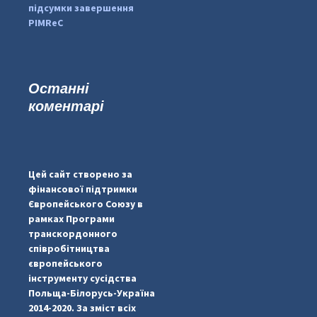
підсумки завершення
PIMReC
Останні
коментарі
...
#PipIvanToday
pimrec_project
Цей сайт створено за
фінансової підтримки
Європейського Союзу в
рамках Програми
транскордонного
співробітництва
європейського
інструменту сусідства
Польща-Білорусь-Україна
2014-2020. За зміст всіх