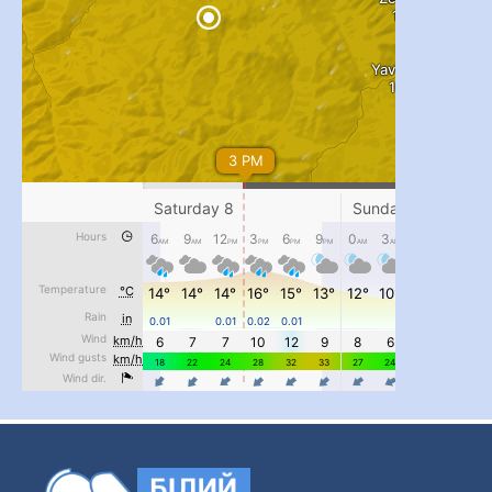
...
#PipIvanToday
pimrec_project