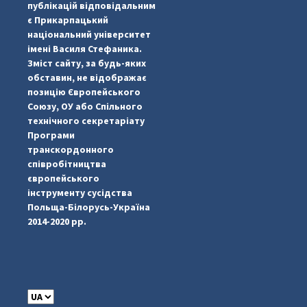
публікацій відповідальним
є Прикарпацький
національний університет
імені Василя Стефаника.
Зміст сайту, за будь-яких
обставин, не відображає
позицію Європейського
Союзу, ОУ або Спільного
...
#PipIvanToday
технічного секретаріату
Програми
pimrec_project
транскордонного
співробітництва
європейського
інструменту сусідства
Польща-Білорусь-Україна
2014-2020 рр.
C