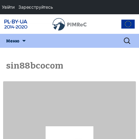
Увійти
Зареєструйтесь
Перейти
Пошук:
Меню
до
змісту
sin88bcocom