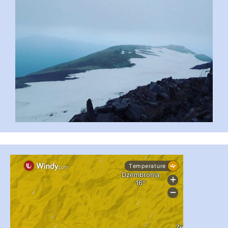
...
#PipIvanToday
pimrec_project