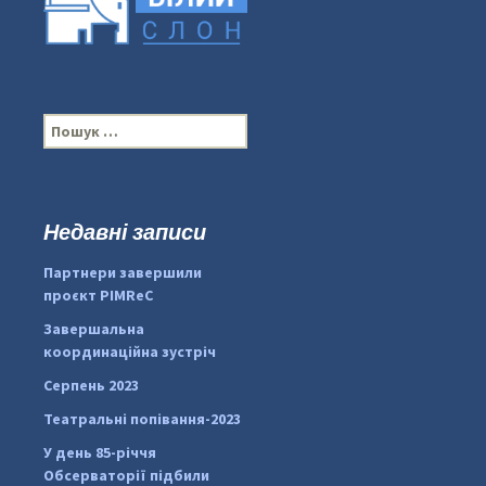
П
о
ш
у
к
Недавні записи
...
#PipIvanToday
:
Партнери завершили
pimrec_project
проєкт PIMReC
Завершальна
координаційна зустріч
Серпень 2023
Театральні попівання-2023
У день 85-річчя
Обсерваторії підбили