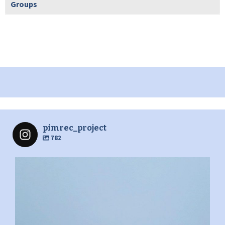
Groups
pimrec_project
782
pimrec_project