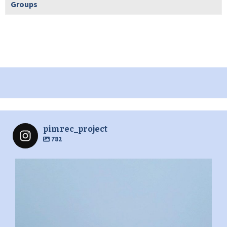
Groups
pimrec_project
782
pimrec_project