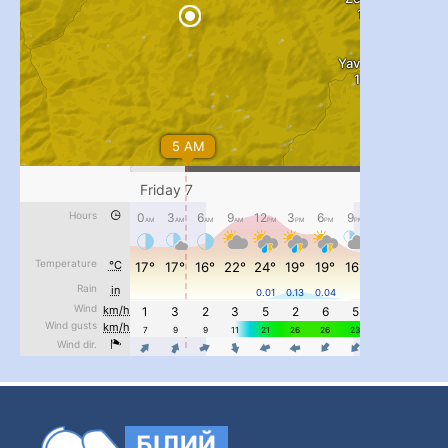
...
#PipIvanToday
pimrec_project