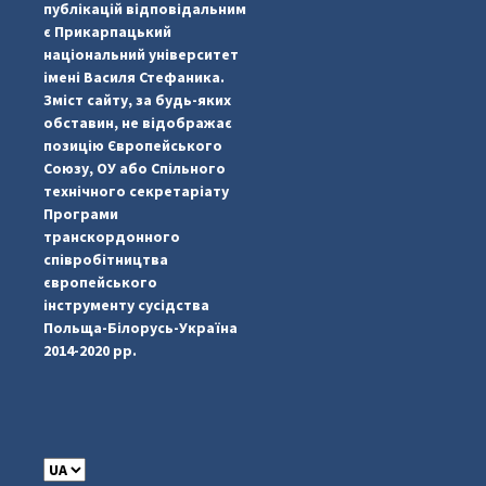
публікацій відповідальним
є Прикарпацький
національний університет
імені Василя Стефаника.
Зміст сайту, за будь-яких
обставин, не відображає
позицію Європейського
Союзу, ОУ або Спільного
...
#PipIvanToday
технічного секретаріату
Програми
pimrec_project
транскордонного
співробітництва
європейського
інструменту сусідства
Польща-Білорусь-Україна
2014-2020 рр.
C