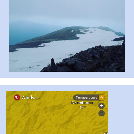
...
#PipIvanToday
pimrec_project