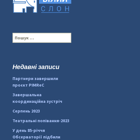
П
о
ш
у
к
Недавні записи
...
#PipIvanToday
:
Партнери завершили
pimrec_project
проєкт PIMReC
Завершальна
координаційна зустріч
Серпень 2023
Театральні попівання-2023
У день 85-річчя
Обсерваторії підбили