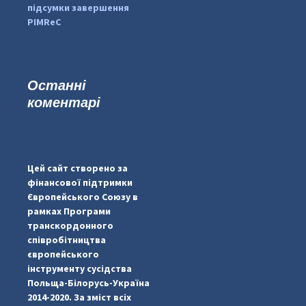
підсумки завершення
PIMReC
Останні
коментарі
...
#PipIvanToday
pimrec_project
Цей сайт створено за
фінансової підтримки
Європейського Союзу в
рамках Програми
транскордонного
співробітництва
європейського
інструменту сусідства
Польща-Білорусь-Україна
2014-2020. За зміст всіх