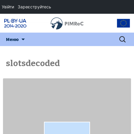
Увійти
Зареєструйтесь
Перейти
Пошук:
Меню
до
змісту
slotsdecoded