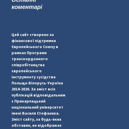
коментарі
...
#PipIvanToday
pimrec_project
Цей сайт створено за
фінансової підтримки
Європейського Союзу в
рамках Програми
транскордонного
співробітництва
європейського
інструменту сусідства
Польща-Білорусь-Україна
2014-2020. За зміст всіх
публікацій відповідальним
є Прикарпацький
національний університет
імені Василя Стефаника.
Зміст сайту, за будь-яких
обставин, не відображає