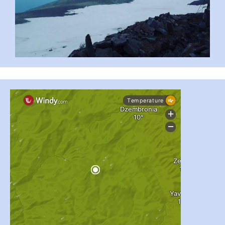
...
#PipIvanToday
pimrec_project