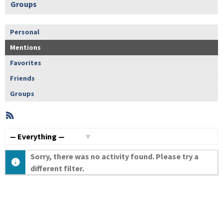
Groups
Personal
Mentions
Favorites
Friends
Groups
RSS
Member
Activities
Show:
Sorry, there was no activity found. Please try a
different filter.