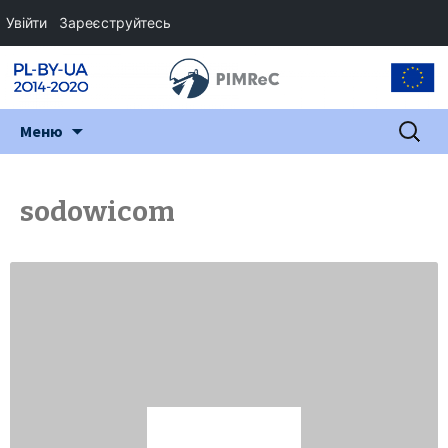
Увійти
Зареєструйтесь
Перейти
Пошук:
Меню
до
змісту
sodowicom