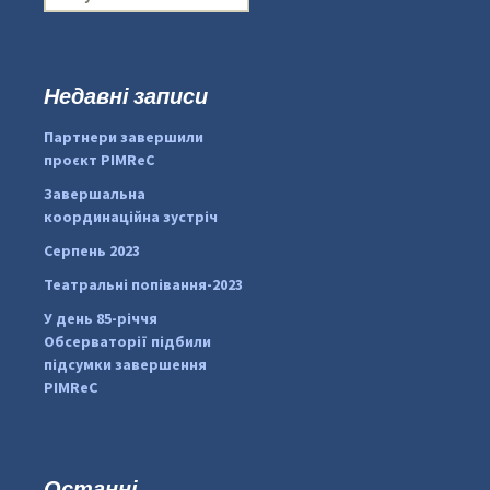
о
ш
у
к
Недавні записи
...
#PipIvanToday
:
Партнери завершили
pimrec_project
проєкт PIMReC
Завершальна
координаційна зустріч
Серпень 2023
Театральні попівання-2023
У день 85-річчя
Обсерваторії підбили
підсумки завершення
PIMReC
Останні