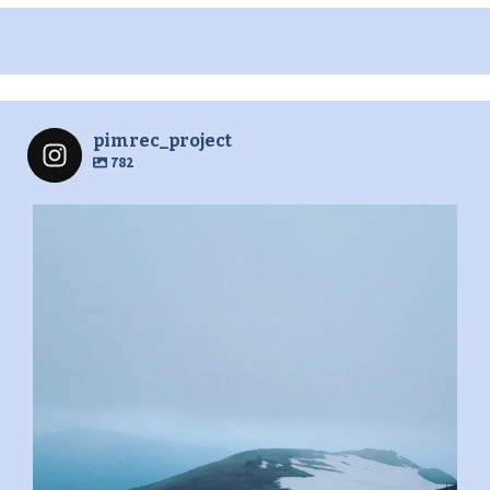
pimrec_project
782
pimrec_project