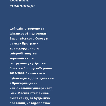
коментарі
...
#PipIvanToday
pimrec_project
Цей сайт створено за
фінансової підтримки
Європейського Союзу в
рамках Програми
транскордонного
співробітництва
європейського
інструменту сусідства
Польща-Білорусь-Україна
2014-2020. За зміст всіх
публікацій відповідальним
є Прикарпацький
національний університет
імені Василя Стефаника.
Зміст сайту, за будь-яких
обставин, не відображає