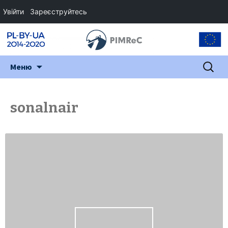
Увійти
Зареєструйтесь
Перейти
Пошук:
Меню
до
змісту
sonalnair