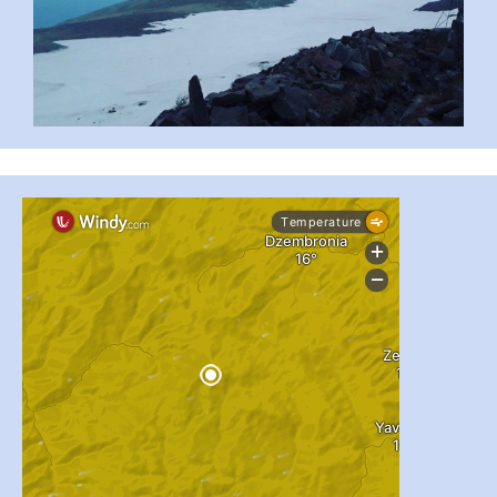
...
#PipIvanToday
pimrec_project