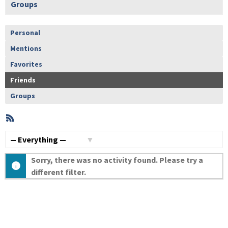
Groups
Personal
Mentions
Favorites
Friends
Groups
RSS
Member
Activities
Show:
Sorry, there was no activity found. Please try a
different filter.