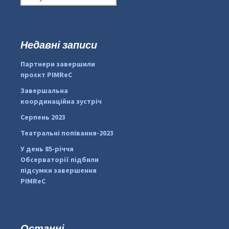
о
ш
у
к
Недавні записи
...
#PipIvanToday
:
Партнери завершили
pimrec_project
проєкт PIMReC
Завершальна
координаційна зустріч
Серпень 2023
Театральні попівання-2023
У день 85-річчя
Обсерваторії підбили
підсумки завершення
PIMReC
Останні