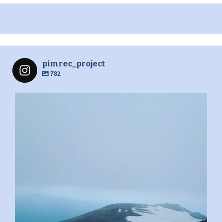
pimrec_project
782
pimrec_project