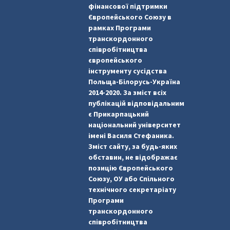
фінансової підтримки
Європейського Союзу в
рамках Програми
транскордонного
співробітництва
європейського
інструменту сусідства
Польща-Білорусь-Україна
2014-2020. За зміст всіх
публікацій відповідальним
є Прикарпацький
національний університет
імені Василя Стефаника.
Зміст сайту, за будь-яких
обставин, не відображає
позицію Європейського
Союзу, ОУ або Спільного
технічного секретаріату
Програми
транскордонного
співробітництва