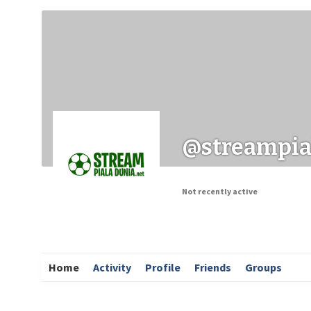
Заходи
Корисні матеріали
ЗМІ про PIMReC
@streampia
Not recently active
Home
Activity
Profile
Friends
Groups