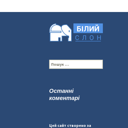
П
о
ш
у
к
Останні
:
коментарі
Цей сайт створено за