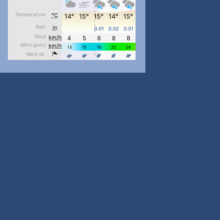
pimrec_project
...
#PipIvanToday
pimrec_project