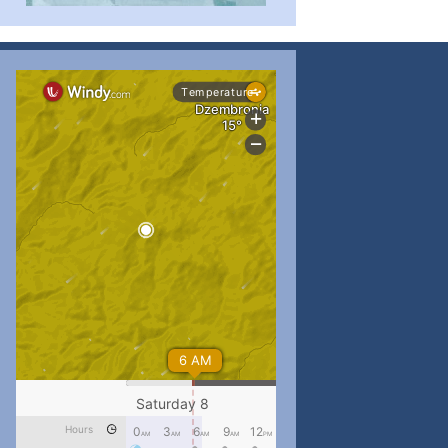
...
#PipIvanToday
pimrec_project
...
#PipIvanToday