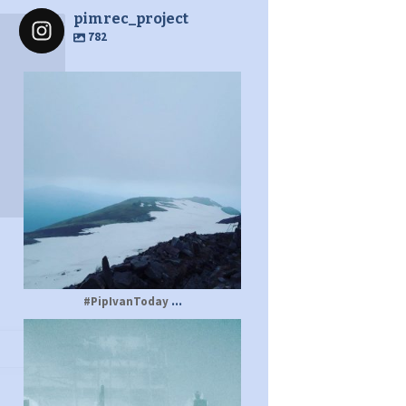
pimrec_project
782
pimrec_project
...
#PipIvanToday
pimrec_project