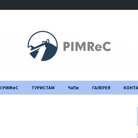
І PIMReC
ТУРИСТАМ
ЧаПи
ГАЛЕРЕЯ
КОНТ
Правила відвідування
Щоденник
будівництва
Важлива інформація