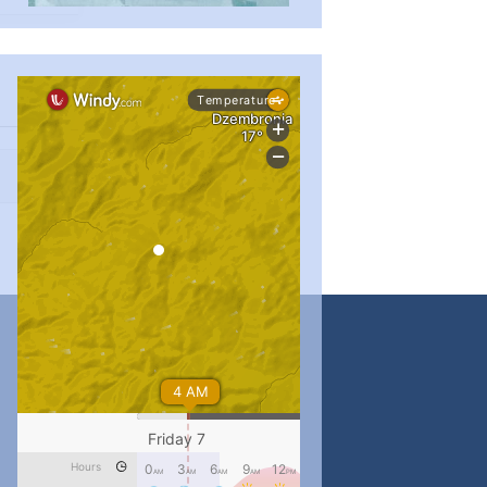
...
#PipIvanToday
pimrec_project
...
#PipIvanToday