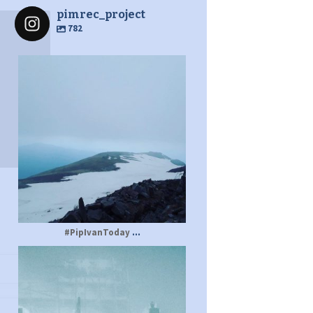
pimrec_project
782
pimrec_project
...
#PipIvanToday
pimrec_project