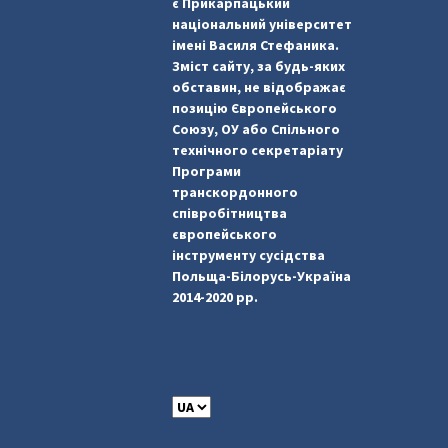
є Прикарпацький
національний університет
імені Василя Стефаника.
Зміст сайту, за будь-яких
обставин, не відображає
позицію Європейського
Союзу, ОУ або Спільного
технічного секретаріату
Програми
транскордонного
співробітництва
європейського
інструменту сусідства
Польща-Білорусь-Україна
2014-2020 рр.
C
h