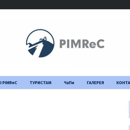
І PIMReC
ТУРИСТАМ
ЧаПи
ГАЛЕРЕЯ
КОНТ
Правила відвідування
Щоденник
будівництва
Важлива інформація