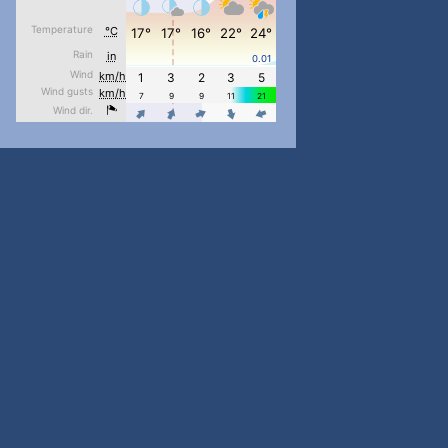
pimrec_project
...
#PipIvanToday
pimrec_project