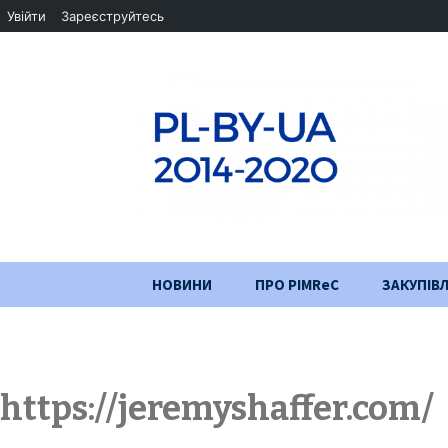
Увійти
Зареєструйтесь
Перейти
НОВИНИ
ПРО PIMReC
ЗАКУПІВЛ
до
змісту
Мета проєкту
Партнери
https://jeremyshaffer.com/
Хід проекту