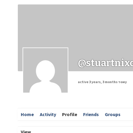
Заходи
Корисні матеріали
ЗМІ про PIMReC
@stuartnix
active 3 years, 3 months тому
Home
Activity
Profile
Friends
Groups
View