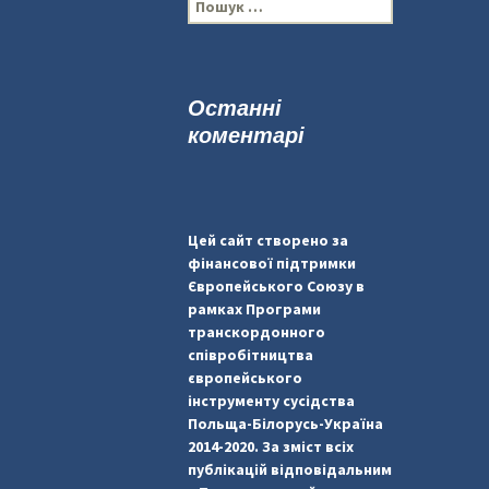
П
о
ш
у
к
Останні
:
коментарі
Цей сайт створено за
фінансової підтримки
Європейського Союзу в
рамках Програми
транскордонного
співробітництва
європейського
інструменту сусідства
Польща-Білорусь-Україна
2014-2020. За зміст всіх
публікацій відповідальним