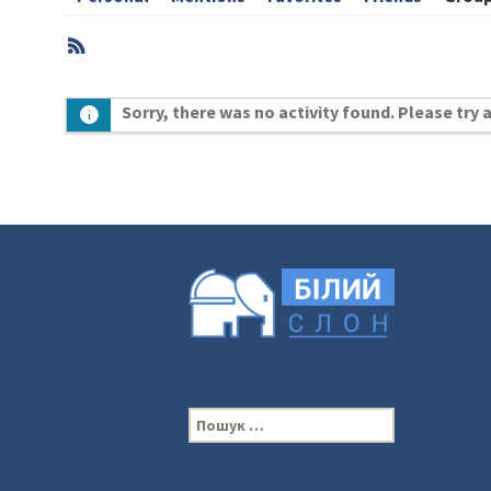
RSS
Member
Sorry, there was no activity found. Please try a 
Activities
П
о
ш
у