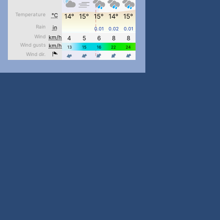
#PipIvanToday
#PipIvanWeather
...

pimrec_project
#PipIvanToday
#PipIvanWeather
...

pimrec_project