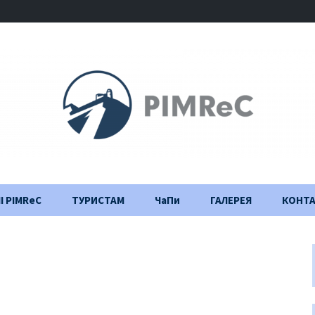
І PIMReC
ТУРИСТАМ
ЧаПи
ГАЛЕРЕЯ
КОНТ
Правила відвідування
Щоденник
будівництва
Важлива інформація