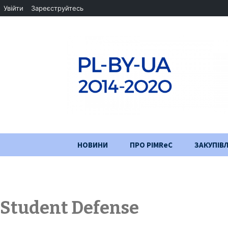
Увійти
Зареєструйтесь
Перейти
НОВИНИ
ПРО PIMReC
ЗАКУПІВЛ
до
змісту
Мета проєкту
Партнери
Student Defense
Хід проекту