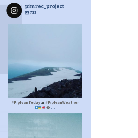
pimrec_project
782
pimrec_project
#PipIvanToday
#PipIvanWeather
...

pimrec_project