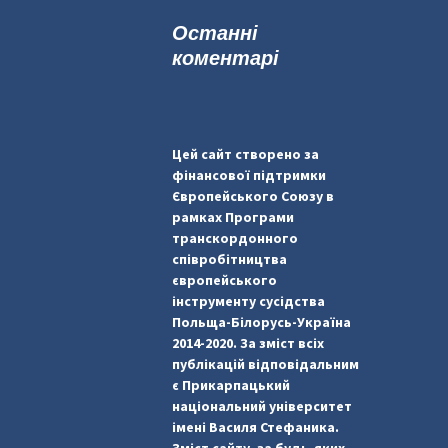
к
Останні
:
коментарі
Цей сайт створено за
фінансової підтримки
Європейського Союзу в
рамках Програми
транскордонного
співробітництва
європейського
інструменту сусідства
Польща-Білорусь-Україна
2014-2020. За зміст всіх
публікацій відповідальним
є Прикарпацький
національний університет
імені Василя Стефаника.