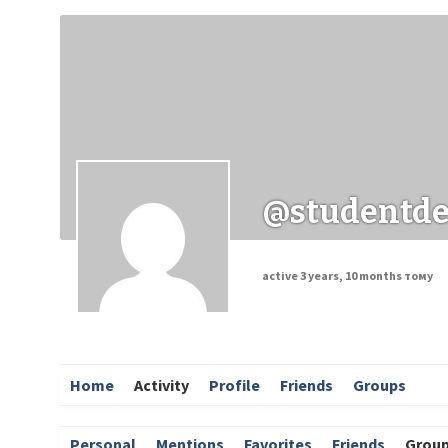
Заходи
Корисні матеріали
ЗМІ про PIMReC
@studentde
active 3 years, 10 months тому
Home
Activity
Profile
Friends
Groups
Personal
Mentions
Favorites
Friends
Grou