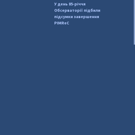
У день 85-річчя
Обсерваторії підбили
підсумки завершення
PIMReC