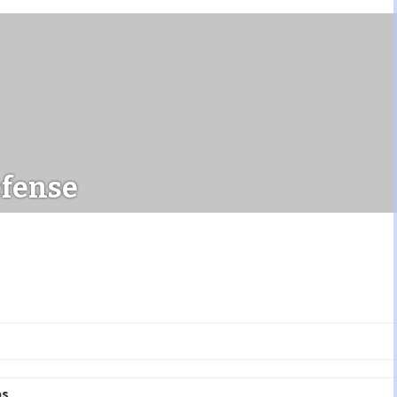
fense
ps