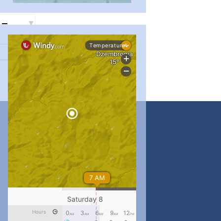
#PipIvanToday
#PipIvanWeather
...

pimrec_project