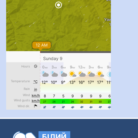
...
#PipIvanToday
pimrec_project