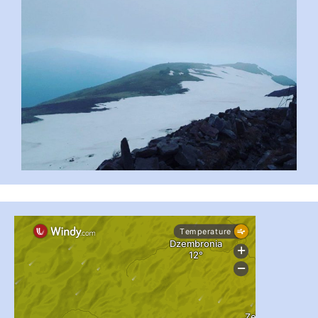
...
#PipIvanToday
pimrec_project