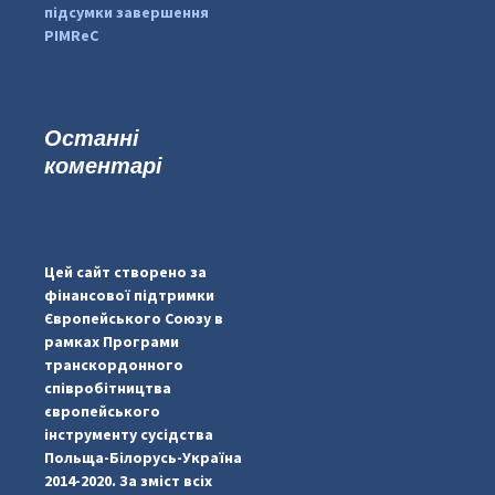
підсумки завершення
PIMReC
Останні
коментарі
...
#PipIvanToday
pimrec_project
Цей сайт створено за
фінансової підтримки
Європейського Союзу в
рамках Програми
транскордонного
співробітництва
європейського
інструменту сусідства
Польща-Білорусь-Україна
2014-2020. За зміст всіх