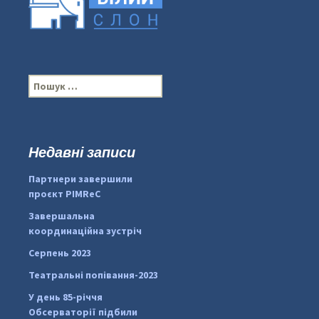
П
о
ш
у
к
Недавні записи
...
#PipIvanToday
:
Партнери завершили
pimrec_project
проєкт PIMReC
Завершальна
координаційна зустріч
Серпень 2023
Театральні попівання-2023
У день 85-річчя
Обсерваторії підбили