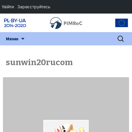
Увійти
Зареєструйтесь
Перейти
Пошук:
Меню
до
змісту
sunwin20rucom