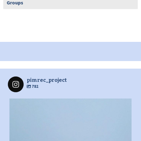
Groups
pimrec_project
782
pimrec_project