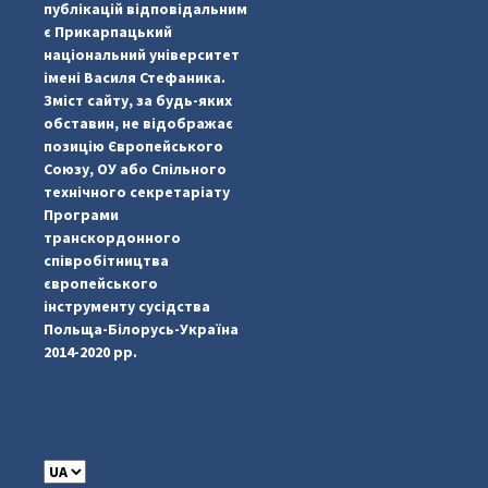
публікацій відповідальним
є Прикарпацький
національний університет
імені Василя Стефаника.
Зміст сайту, за будь-яких
обставин, не відображає
позицію Європейського
Союзу, ОУ або Спільного
...
#PipIvanToday
технічного секретаріату
Програми
pimrec_project
транскордонного
співробітництва
європейського
інструменту сусідства
Польща-Білорусь-Україна
2014-2020 рр.
C