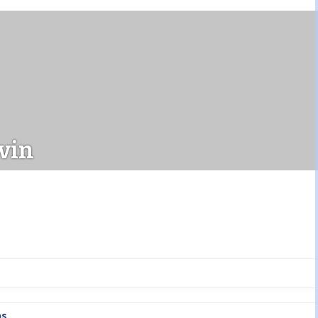
vin
ps