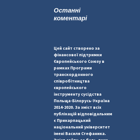
к
Останні
:
коментарі
Цей сайт створено за
фінансової підтримки
Європейського Союзу в
рамках Програми
транскордонного
співробітництва
європейського
інструменту сусідства
Польща-Білорусь-Україна
2014-2020. За зміст всіх
публікацій відповідальним
є Прикарпацький
національний університет
імені Василя Стефаника.