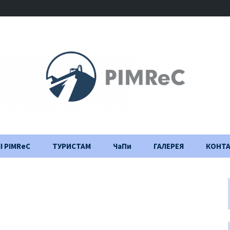
І PIMReC
ТУРИСТАМ
ЧаПи
ГАЛЕРЕЯ
КОНТ
Правила відвідування
Щоденник
будівництва
Важлива інформація