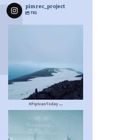
pimrec_project
782
pimrec_project
...
#PipIvanToday
pimrec_project