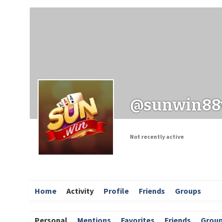
Заходи
Корисні матеріали
ЗМІ про PIMReC
@sunwin88
Not recently active
Home
Activity
Profile
Friends
Groups
Personal
Mentions
Favorites
Friends
Grou