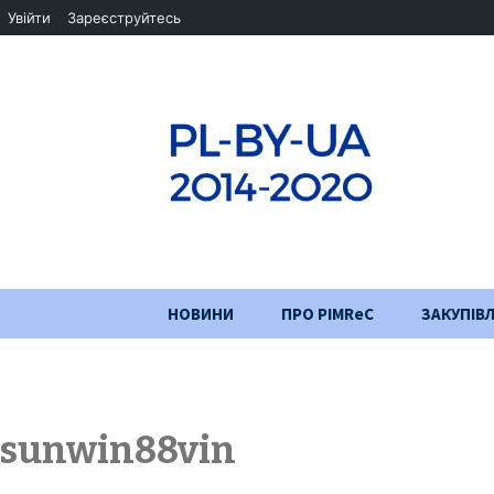
Увійти
Зареєструйтесь
Перейти
НОВИНИ
ПРО PIMReC
ЗАКУПІВЛ
до
змісту
Мета проєкту
Партнери
sunwin88vin
Хід проекту