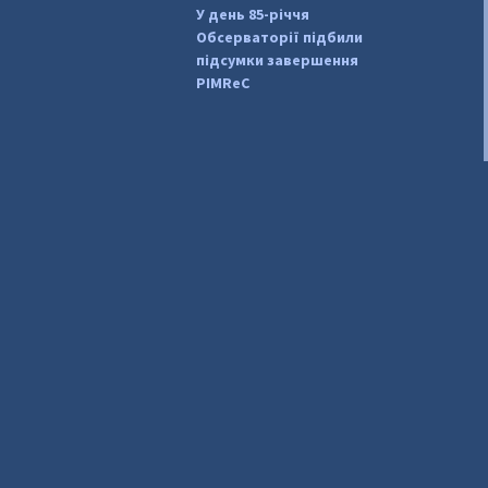
У день 85-річчя
Обсерваторії підбили
підсумки завершення
PIMReC