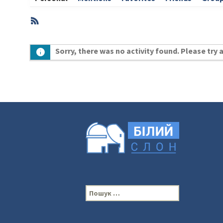
RSS
Member
Sorry, there was no activity found. Please try a 
Activities
П
о
ш
у