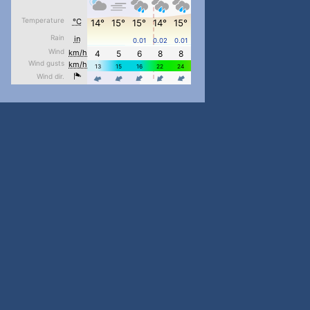
pimrec_project
...
#PipIvanToday
pimrec_project