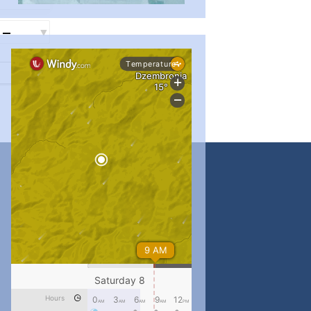
...
#PipIvanToday
pimrec_project
...
#PipIvanToday