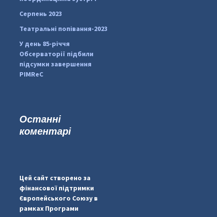
Серпень 2023
Театральні попівання-2023
У день 85-річчя
Обсерваторії підбили
підсумки завершення
PIMReC
Останні
коментарі
...
#PipIvanToday
pimrec_project
Цей сайт створено за
фінансової підтримки
Європейського Союзу в
рамках Програми