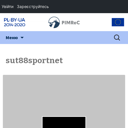
Увійти
Зареєструйтесь
Перейти
Пошук:
Меню
до
змісту
sut88sportnet