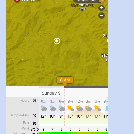
...
#PipIvanToday
pimrec_project