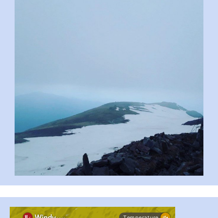
pimrec_project
...
#PipIvanToday
pimrec_project