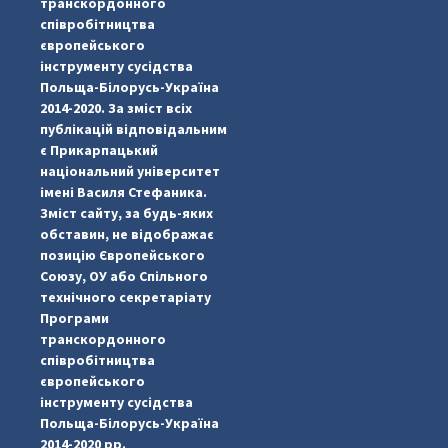
транскордонного
співробітництва
європейського
інструменту сусідства
Польща-Білорусь-Україна
2014-2020. За зміст всіх
публікацій відповідальним
є Прикарпацький
національний університет
імені Василя Стефаника.
Зміст сайту, за будь-яких
обставин, не відображає
позицію Європейського
Союзу, ОУ або Спільного
...
#PipIvanToday
технічного секретаріату
Програми
pimrec_project
транскордонного
співробітництва
європейського
інструменту сусідства
Польща-Білорусь-Україна
2014-2020 рр.