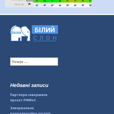
П
о
ш
у
к
Недавні записи
...
#PipIvanToday
:
Партнери завершили
pimrec_project
проєкт PIMReC
Завершальна
координаційна зустріч