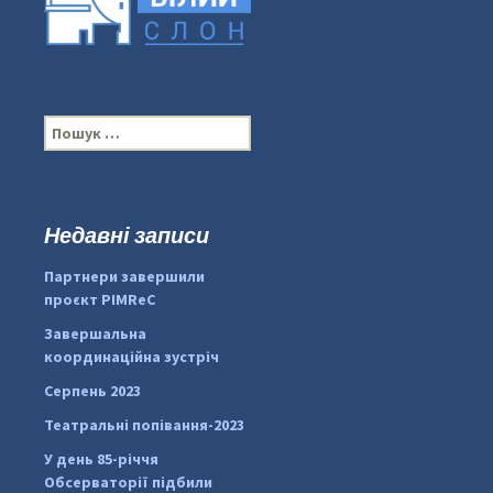
П
о
ш
у
к
Недавні записи
...
#PipIvanToday
:
Партнери завершили
pimrec_project
проєкт PIMReC
Завершальна
координаційна зустріч
Серпень 2023
Театральні попівання-2023
У день 85-річчя
Обсерваторії підбили