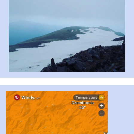
...
#PipIvanToday
pimrec_project