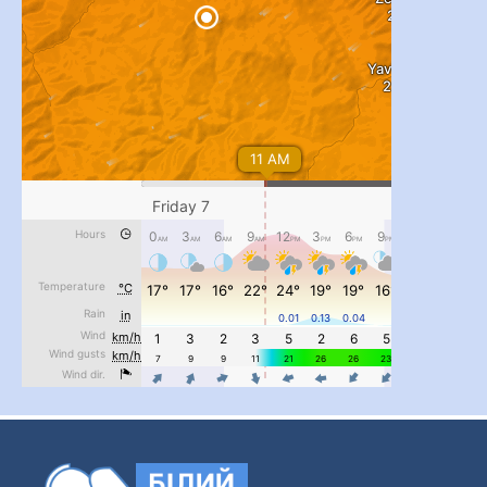
...
#PipIvanToday
pimrec_project