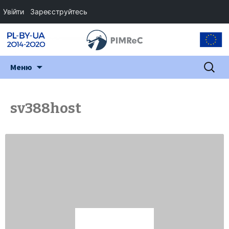
Увійти
Зареєструйтесь
Перейти
Пошук:
Меню
до
змісту
sv388host