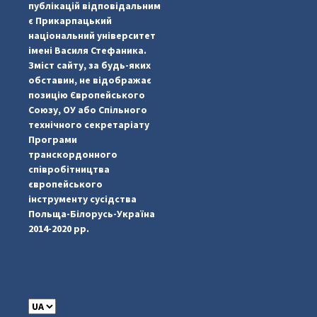
публікацій відповідальним
є Прикарпацький
національний університет
імені Василя Стефаника.
Зміст сайту, за будь-яких
обставин, не відображає
позицію Європейського
Союзу, ОУ або Спільного
...
#PipIvanToday
технічного секретаріату
Програми
pimrec_project
транскордонного
співробітництва
європейського
інструменту сусідства
Польща-Білорусь-Україна
2014-2020 рр.
C