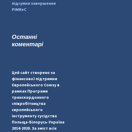
підсумки завершення
PIMReC
Останні
коментарі
...
#PipIvanToday
pimrec_project
Цей сайт створено за
фінансової підтримки
Європейського Союзу в
рамках Програми
транскордонного
співробітництва
європейського
інструменту сусідства
Польща-Білорусь-Україна
2014-2020. За зміст всіх