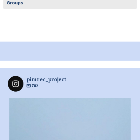
Groups
pimrec_project
782
pimrec_project