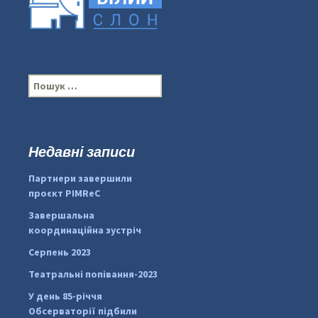
П
о
ш
у
к
Недавні записи
...
#PipIvanToday
:
Партнери завершили
pimrec_project
проєкт PIMReC
Завершальна
координаційна зустріч
Серпень 2023
Театральні попівання-2023
У день 85-річчя
Обсерваторії підбили