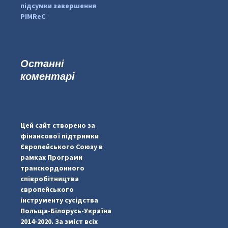
підсумки завершення
PIMReC
Останні
коментарі
...
#PipIvanToday
pimrec_project
Цей сайт створено за
фінансової підтримки
Європейського Союзу в
рамках Програми
транскордонного
співробітництва
європейського
інструменту сусідства
Польща-Білорусь-Україна
2014-2020. За зміст всіх