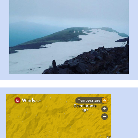
...
#PipIvanToday
pimrec_project