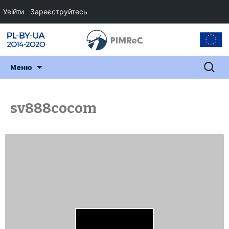
Увійти
Зареєструйтесь
Перейти
Пошук:
Меню
до
змісту
sv888cocom