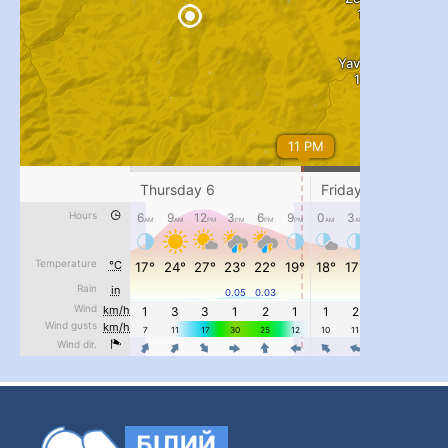
...
#PipIvanToday
pimrec_project