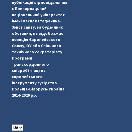
публікацій відповідальним
є Прикарпацький
національний університет
імені Василя Стефаника.
Зміст сайту, за будь-яких
обставин, не відображає
позицію Європейського
Союзу, ОУ або Спільного
...
#PipIvanToday
технічного секретаріату
Програми
pimrec_project
транскордонного
співробітництва
європейського
інструменту сусідства
Польща-Білорусь-Україна
2014-2020 рр.
C