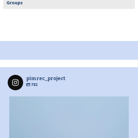
Groups
pimrec_project
782
pimrec_project