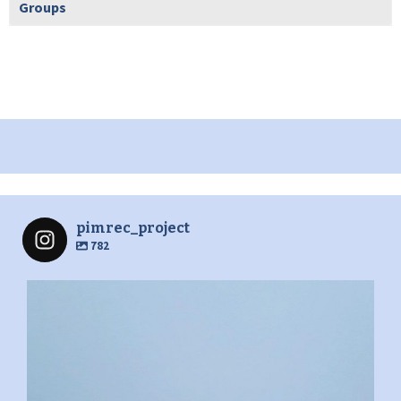
Groups
pimrec_project
782
pimrec_project