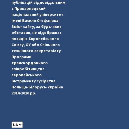
публікацій відповідальним
є Прикарпацький
національний університет
імені Василя Стефаника.
Зміст сайту, за будь-яких
обставин, не відображає
позицію Європейського
Союзу, ОУ або Спільного
...
#PipIvanToday
технічного секретаріату
Програми
pimrec_project
транскордонного
співробітництва
європейського
інструменту сусідства
Польща-Білорусь-Україна
2014-2020 рр.
C