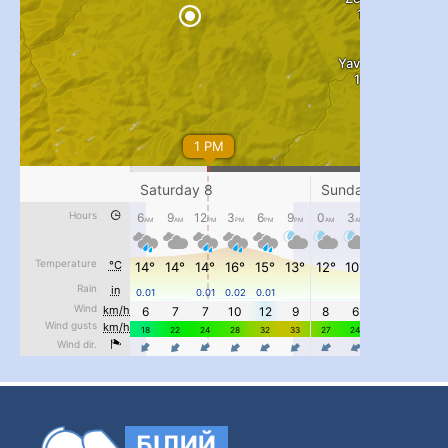
...
#PipIvanToday
pimrec_project