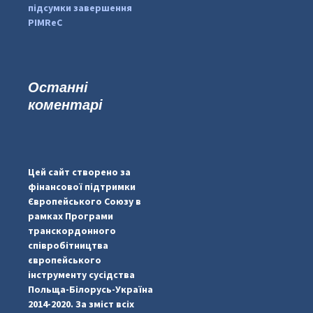
підсумки завершення
PIMReC
Останні
коментарі
...
#PipIvanToday
pimrec_project
Цей сайт створено за
фінансової підтримки
Європейського Союзу в
рамках Програми
транскордонного
співробітництва
європейського
інструменту сусідства
Польща-Білорусь-Україна
2014-2020. За зміст всіх