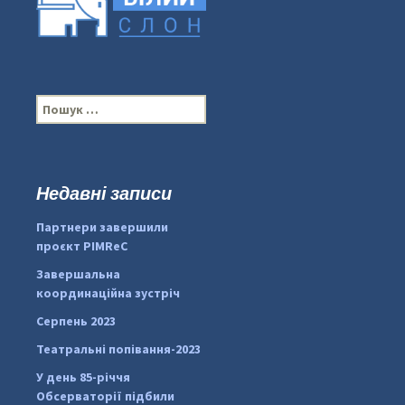
П
о
ш
у
к
Недавні записи
...
#PipIvanToday
:
Партнери завершили
pimrec_project
проєкт PIMReC
Завершальна
координаційна зустріч
Серпень 2023
Театральні попівання-2023
У день 85-річчя
Обсерваторії підбили