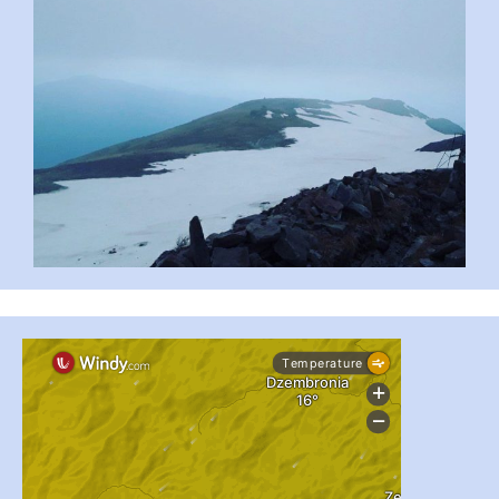
...
#PipIvanToday
pimrec_project