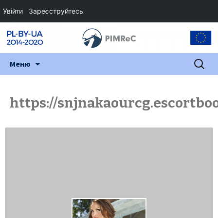
Увійти
Зареєструйтесь
Перейти
Пошук:
Меню
до
змісту
https://snjnakaourcg.escortbo