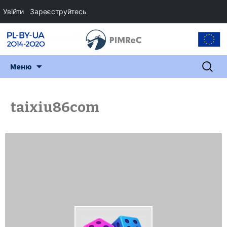
Увійти
Зареєструйтесь
Перейти
Пошук:
Меню
до
змісту
taixiu86com