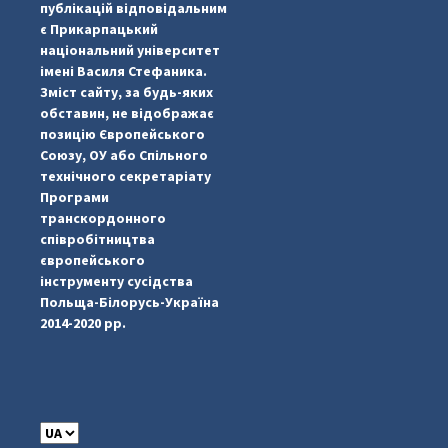
публікацій відповідальним
є Прикарпацький
національний університет
імені Василя Стефаника.
Зміст сайту, за будь-яких
обставин, не відображає
позицію Європейського
Союзу, ОУ або Спільного
...
#PipIvanToday
технічного секретаріату
Програми
pimrec_project
транскордонного
співробітництва
європейського
інструменту сусідства
Польща-Білорусь-Україна
2014-2020 рр.
C