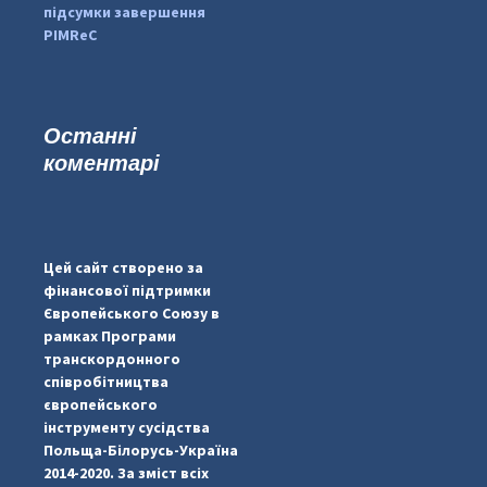
підсумки завершення
PIMReC
Останні
коментарі
...
#PipIvanToday
pimrec_project
Цей сайт створено за
фінансової підтримки
Європейського Союзу в
рамках Програми
транскордонного
співробітництва
європейського
інструменту сусідства
Польща-Білорусь-Україна
2014-2020. За зміст всіх