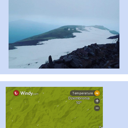
...
#PipIvanToday
pimrec_project