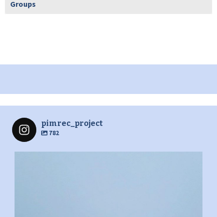
Groups
pimrec_project
782
pimrec_project