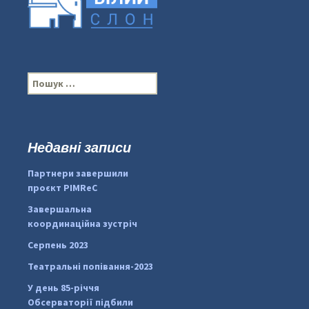
П
о
ш
у
к
Недавні записи
...
#PipIvanToday
:
Партнери завершили
pimrec_project
проєкт PIMReC
Завершальна
координаційна зустріч
Серпень 2023
Театральні попівання-2023
У день 85-річчя
Обсерваторії підбили