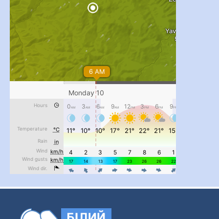
...
#PipIvanToday
pimrec_project