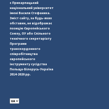
є Прикарпацький
національний університет
імені Василя Стефаника.
Зміст сайту, за будь-яких
обставин, не відображає
позицію Європейського
Союзу, ОУ або Спільного
технічного секретаріату
Програми
транскордонного
#PipIvanToday
#PipIvanWeather
...

співробітництва
європейського
pimrec_project
інструменту сусідства
Польща-Білорусь-Україна
2014-2020 рр.
C
h