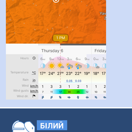
#PipIvanToday
#PipIvanWeather
...

pimrec_project