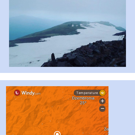
#PipIvanToday
#PipIvanWeather
...

pimrec_project