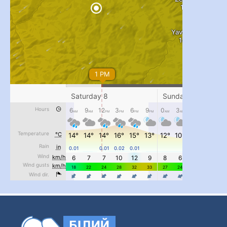
...
#PipIvanToday
pimrec_project