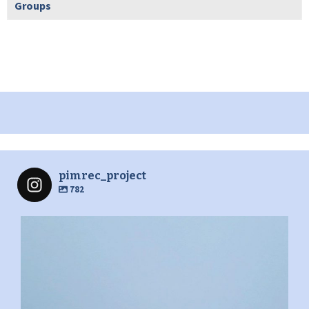
Groups
pimrec_project
782
pimrec_project