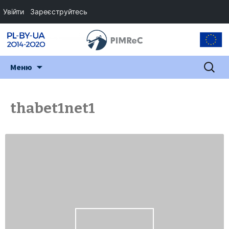
Увійти
Зареєструйтесь
Перейти
Пошук:
Меню
до
змісту
thabet1net1