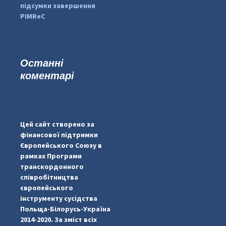
підсумки завершення
PIMReC
Останні
коментарі
...
#PipIvanToday
pimrec_project
Цей сайт створено за
фінансової підтримки
Європейського Союзу в
рамках Програми
транскордонного
співробітництва
європейського
інструменту сусідства
Польща-Білорусь-Україна
2014-2020. За зміст всіх