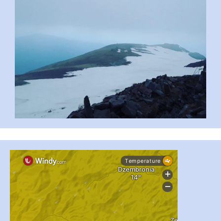
...
#PipIvanToday
pimrec_project