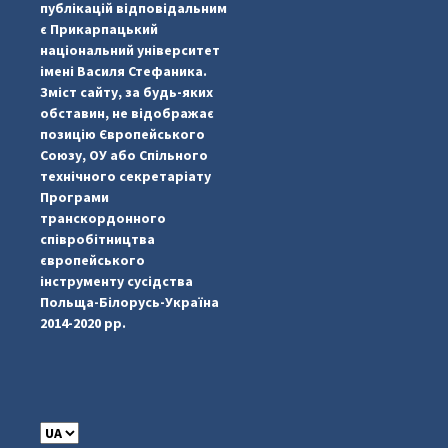
публікацій відповідальним
є Прикарпацький
національний університет
імені Василя Стефаника.
Зміст сайту, за будь-яких
обставин, не відображає
позицію Європейського
Союзу, ОУ або Спільного
...
#PipIvanToday
технічного секретаріату
Програми
pimrec_project
транскордонного
співробітництва
європейського
інструменту сусідства
Польща-Білорусь-Україна
2014-2020 рр.
C