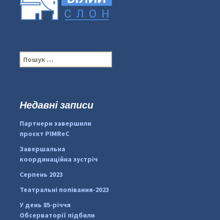
П
о
ш
у
к
Недавні записи
...
#PipIvanToday
:
Партнери завершили
pimrec_project
проєкт PIMReC
Завершальна
координаційна зустріч
Серпень 2023
Театральні попівання-2023
У день 85-річчя
Обсерваторії підбили