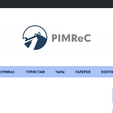
І PIMReC
ТУРИСТАМ
ЧаПи
ГАЛЕРЕЯ
КОНТ
Правила відвідування
Щоденник
будівництва
Важлива інформація