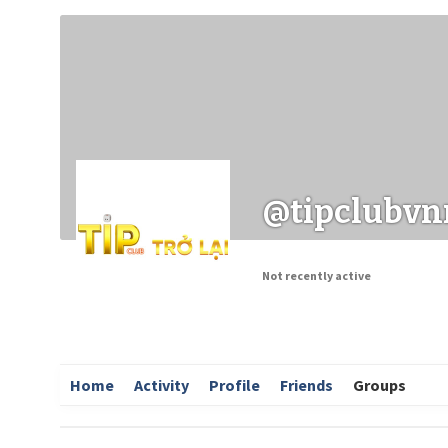
Заходи
Корисні матеріали
ЗМІ про PIMReC
@tipclubvn
Not recently active
Home
Activity
Profile
Friends
Groups