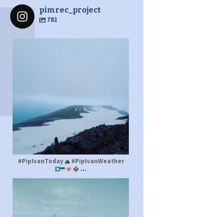
pimrec_project
782
pimrec_project
#PipIvanToday
#PipIvanWeather
...

pimrec_project