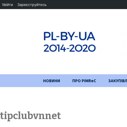
Увійти
Зареєструйтесь
Перейти
НОВИНИ
ПРО PIMReC
ЗАКУПІВЛ
до
змісту
Мета проєкту
Партнери
tipclubvnnet
Хід проекту