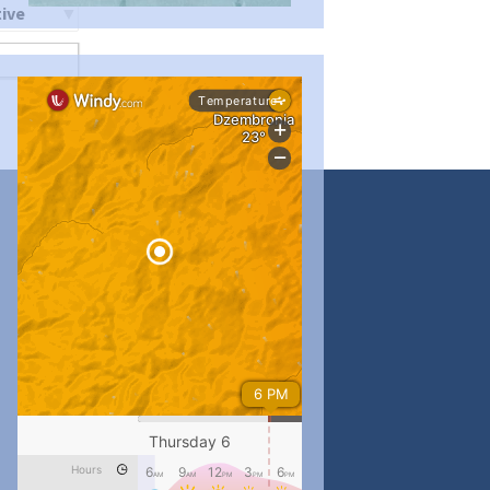
ти
#PipIvanToday
#PipIvanWeather
...

pimrec_project