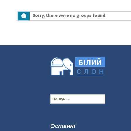
Sorry, there were no groups found.
П
о
ш
у
к
Останні
: