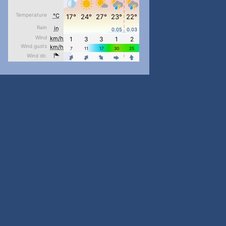
#PipIvanToday
#PipIvanWeather
...

pimrec_project
#PipIvanToday
#PipIvanWeather
...

pimrec_project