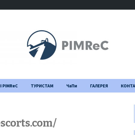
І PIMReC
ТУРИСТАМ
ЧаПи
ГАЛЕРЕЯ
КОНТ
Правила відвідування
Щоденник
будівництва
Важлива інформація
scorts.com/