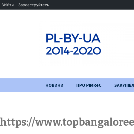
Увійти
Зареєструйтесь
Перейти
НОВИНИ
ПРО PIMReC
ЗАКУПІВЛ
до
змісту
Мета проєкту
Партнери
https://www.topbangaloree
Хід проекту