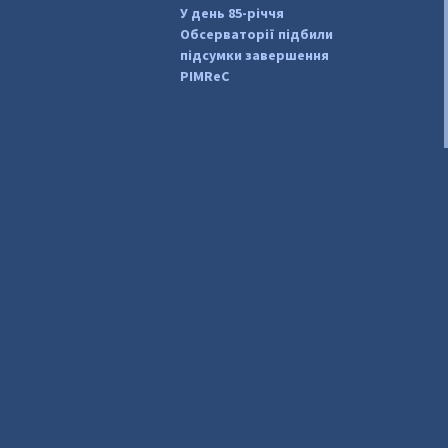
У день 85-річчя
Обсерваторії підбили
підсумки завершення
PIMReC