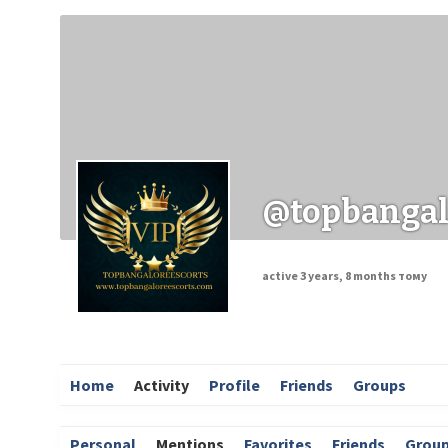
Заходи
Корисні матеріали
ЗМІ про PIMReC
@topbangal
active 3 years, 8 months тому
Home
Activity
Profile
Friends
Groups
Personal
Mentions
Favorites
Friends
Grou