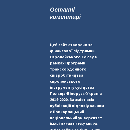
к
Останні
:
коментарі
Цей сайт створено за
фінансової підтримки
Європейського Союзу в
рамках Програми
транскордонного
співробітництва
європейського
інструменту сусідства
Польща-Білорусь-Україна
2014-2020. За зміст всіх
публікацій відповідальним
є Прикарпацький
національний університет
імені Василя Стефаника.