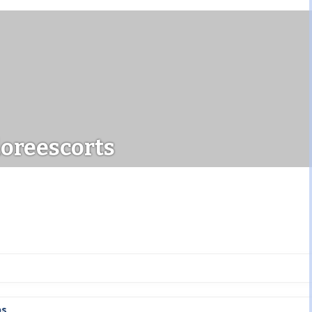
oreescorts
ps