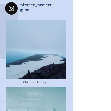
pimrec_project
782
pimrec_project
...
#PipIvanToday
pimrec_project