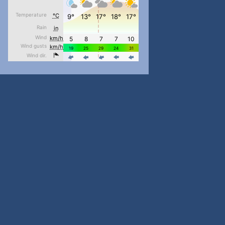
pimrec_project
...
#PipIvanToday
pimrec_project