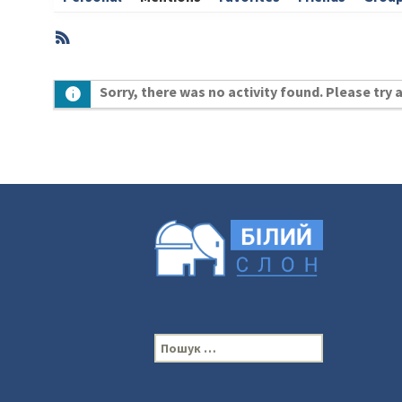
RSS
Member
Sorry, there was no activity found. Please try a 
Activities
П
о
ш
у