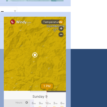
...
#PipIvanToday
pimrec_project
...
#PipIvanToday