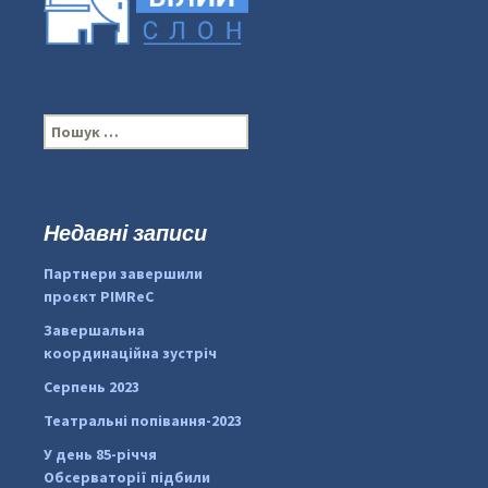
П
о
ш
у
к
Недавні записи
:
#PipIvanToday
#PipIvanWeather
Партнери завершили
...

проєкт PIMReC
pimrec_project
Завершальна
координаційна зустріч
Серпень 2023
Театральні попівання-2023
У день 85-річчя
Обсерваторії підбили