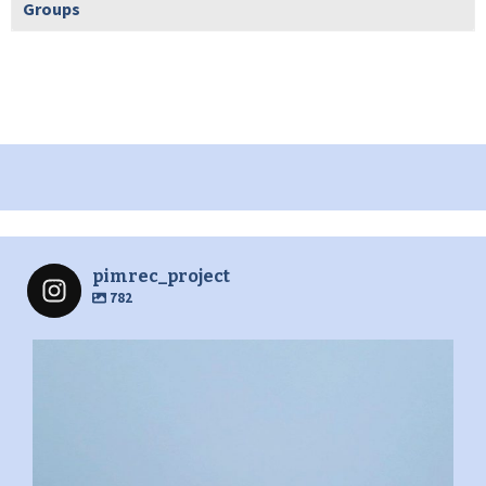
Groups
pimrec_project
782
pimrec_project