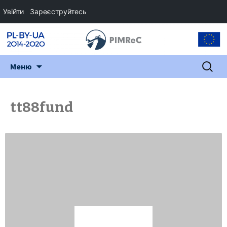
Увійти
Зареєструйтесь
Перейти
Пошук:
Меню
до
змісту
tt88fund