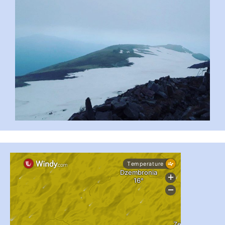
#PipIvanToday
#PipIvanWeather
...

pimrec_project