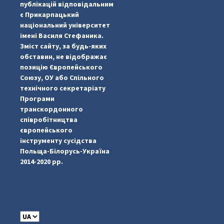
публікацій відповідальним
є Прикарпацький
національний університет
імені Василя Стефаника.
Зміст сайту, за будь-яких
обставин, не відображає
позицію Європейського
Союзу, ОУ або Спільного
технічного секретаріату
Програми
транскордонного
#PipIvanToday
#PipIvanWeather
...

співробітництва
європейського
pimrec_project
інструменту сусідства
Польща-Білорусь-Україна
2014-2020 рр.
C