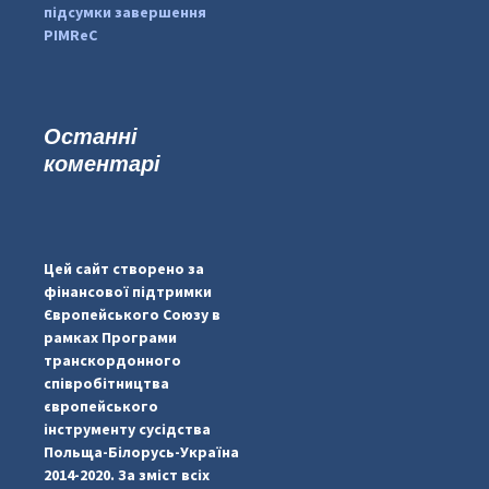
підсумки завершення
PIMReC
Останні
коментарі
#PipIvanToday
#PipIvanWeather
Цей сайт створено за
...

фінансової підтримки
Європейського Союзу в
pimrec_project
рамках Програми
транскордонного
співробітництва
європейського
інструменту сусідства
Польща-Білорусь-Україна
2014-2020. За зміст всіх