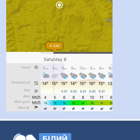
#PipIvanToday
#PipIvanWeather
...

pimrec_project