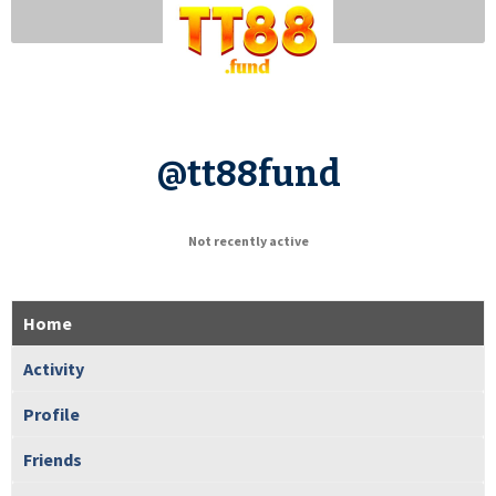
@tt88fund
Not recently active
Home
Activity
Profile
Friends