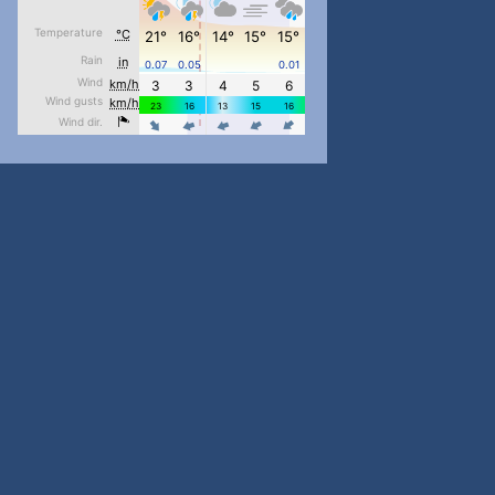
pimrec_project
...
#PipIvanToday
pimrec_project