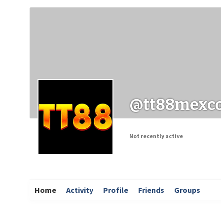
Заходи
Корисні матеріали
ЗМІ про PIMReC
@tt88mexc
Not recently active
Home
Activity
Profile
Friends
Groups