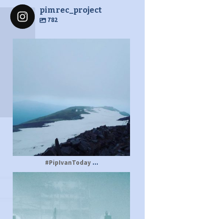
pimrec_project
782
pimrec_project
...
#PipIvanToday
pimrec_project