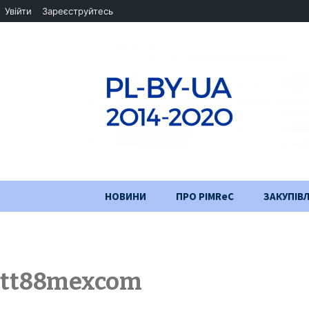
Увійти
Зареєструйтесь
Перейти
НОВИНИ
ПРО PIMReC
ЗАКУПІВЛ
до
змісту
Мета проєкту
Партнери
tt88mexcom
Хід проекту