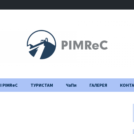
І PIMReC
ТУРИСТАМ
ЧаПи
ГАЛЕРЕЯ
КОНТ
Правила відвідування
Щоденник
будівництва
Важлива інформація