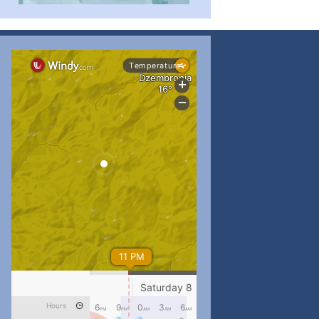
...
#PipIvanToday
pimrec_project
...
#PipIvanToday