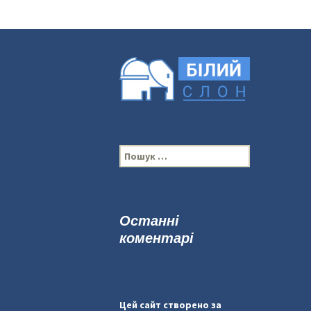
П
о
ш
у
к
Останні
:
коментарі
Цей сайт створено за