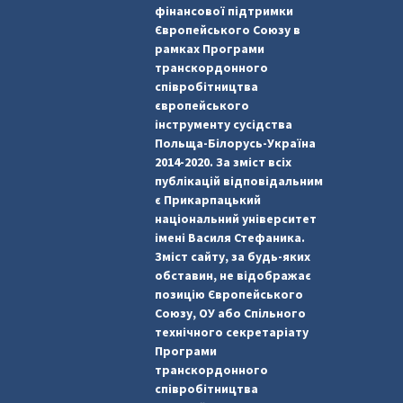
фінансової підтримки
Європейського Союзу в
рамках Програми
транскордонного
співробітництва
європейського
інструменту сусідства
Польща-Білорусь-Україна
2014-2020. За зміст всіх
публікацій відповідальним
є Прикарпацький
національний університет
імені Василя Стефаника.
Зміст сайту, за будь-яких
обставин, не відображає
позицію Європейського
Союзу, ОУ або Спільного
технічного секретаріату
Програми
транскордонного
співробітництва