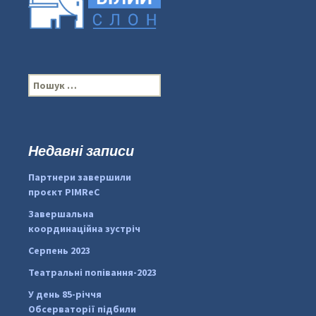
П
о
ш
у
к
Недавні записи
...
#PipIvanToday
:
Партнери завершили
pimrec_project
проєкт PIMReC
Завершальна
координаційна зустріч
Серпень 2023
Театральні попівання-2023
У день 85-річчя
Обсерваторії підбили