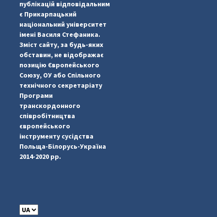
публікацій відповідальним
є Прикарпацький
національний університет
імені Василя Стефаника.
Зміст сайту, за будь-яких
обставин, не відображає
позицію Європейського
Союзу, ОУ або Спільного
...
#PipIvanToday
технічного секретаріату
Програми
pimrec_project
транскордонного
співробітництва
європейського
інструменту сусідства
Польща-Білорусь-Україна
2014-2020 рр.
C