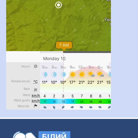
...
#PipIvanToday
pimrec_project