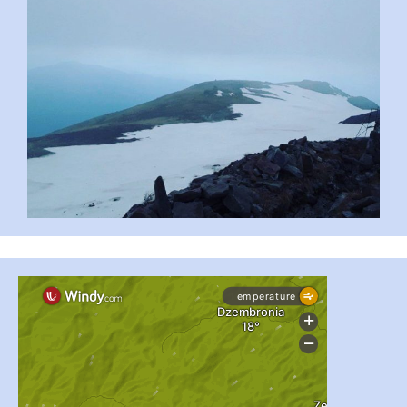
...
#PipIvanToday
pimrec_project