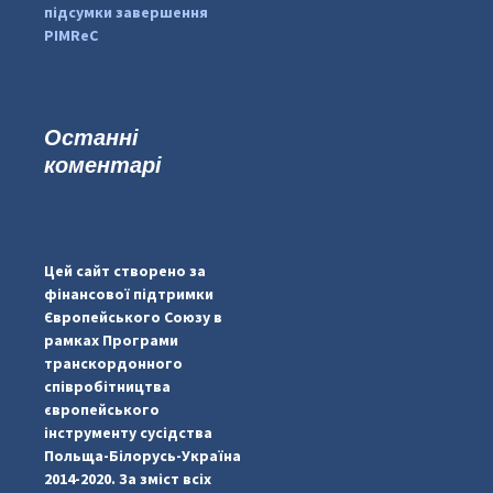
підсумки завершення
PIMReC
Останні
коментарі
...
#PipIvanToday
pimrec_project
Цей сайт створено за
фінансової підтримки
Європейського Союзу в
рамках Програми
транскордонного
співробітництва
європейського
інструменту сусідства
Польща-Білорусь-Україна
2014-2020. За зміст всіх