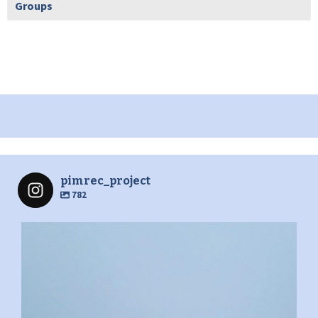
Groups
pimrec_project
782
pimrec_project