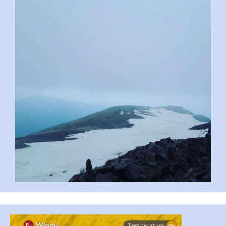
pimrec_project
#PipIvanToday
#PipIvanWeather
...

pimrec_project