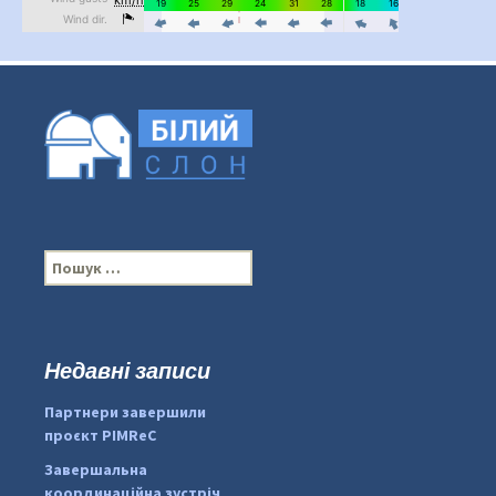
П
о
ш
у
к
Недавні записи
:
#PipIvanToday
#PipIvanWeather
Партнери завершили
...

проєкт PIMReC
pimrec_project
Завершальна
координаційна зустріч