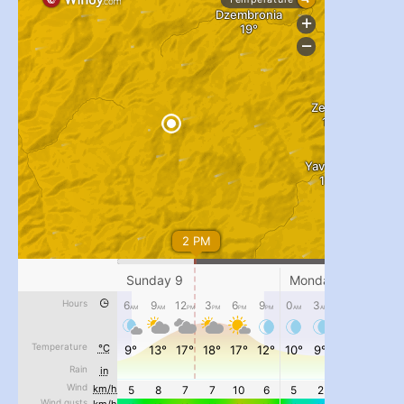
#PipIvanToday
#PipIvanWeather
...

pimrec_project