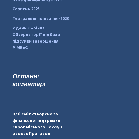
Серпень 2023
Театральні попівання-2023
У день 85-річчя
Обсерваторії підбили
підсумки завершення
PIMReC
Останні
коментарі
#PipIvanToday
#PipIvanWeather
Цей сайт створено за
...

фінансової підтримки
Європейського Союзу в
pimrec_project
рамках Програми