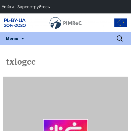
Увійти
Зареєструйтесь
Перейти
Пошук:
Меню
до
змісту
txlogcc