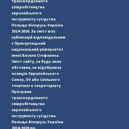
транскордонного
співробітництва
європейського
інструменту сусідства
Польща-Білорусь-Україна
2014-2020. За зміст всіх
публікацій відповідальним
є Прикарпацький
національний університет
імені Василя Стефаника.
Зміст сайту, за будь-яких
обставин, не відображає
позицію Європейського
Союзу, ОУ або Спільного
технічного секретаріату
Програми
транскордонного
#PipIvanToday
#PipIvanWeather
...

співробітництва
європейського
pimrec_project
інструменту сусідства
Польща-Білорусь-Україна
2014-2020 рр.