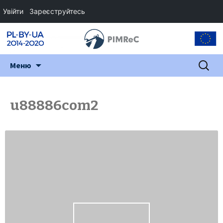
Увійти
Зареєструйтесь
Перейти
Пошук:
Меню
до
змісту
u88886com2