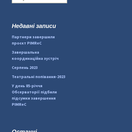
о
ш
у
к
Недавні записи
:
#PipIvanToday
#PipIvanWeather
Партнери завершили
...

проєкт PIMReC
pimrec_project
Завершальна
координаційна зустріч
Серпень 2023
Театральні попівання-2023
У день 85-річчя
Обсерваторії підбили
підсумки завершення
PIMReC
Останні