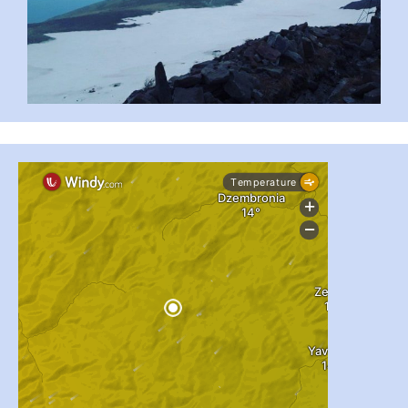
#PipIvanToday
#PipIvanWeather
...

pimrec_project