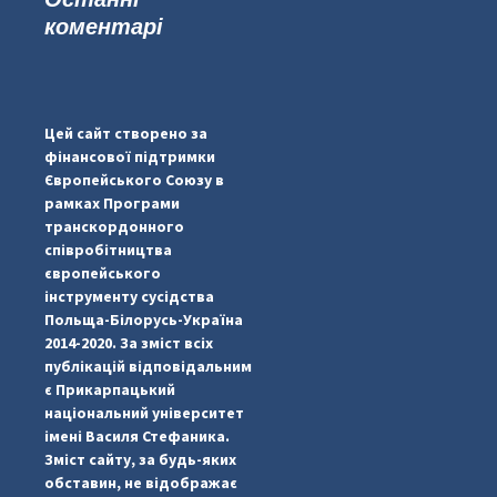
коментарі
#PipIvanToday
#PipIvanWeather
Цей сайт створено за
...

фінансової підтримки
Європейського Союзу в
pimrec_project
рамках Програми
транскордонного
співробітництва
європейського
інструменту сусідства
Польща-Білорусь-Україна
2014-2020. За зміст всіх
публікацій відповідальним
є Прикарпацький
національний університет
імені Василя Стефаника.
Зміст сайту, за будь-яких
обставин, не відображає