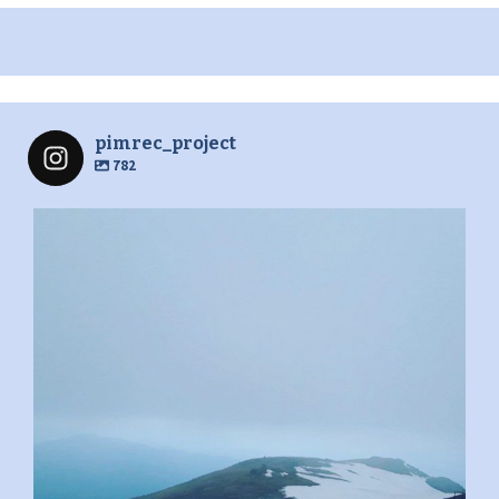
pimrec_project
782
pimrec_project