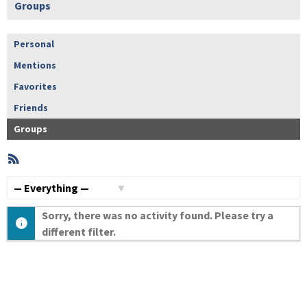
Groups
Personal
Mentions
Favorites
Friends
Groups
RSS
Member
Activities
Show:
Sorry, there was no activity found. Please try a
different filter.