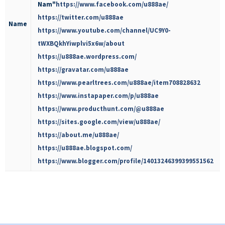
Nam"
https://www.facebook.com/u888ae/
https://twitter.com/u888ae
Name
https://www.youtube.com/channel/UC9Y0-
tWXBQkhYiwplvi5x6w/about
https://u888ae.wordpress.com/
https://gravatar.com/u888ae
https://www.pearltrees.com/u888ae/item708828632
https://www.instapaper.com/p/u888ae
https://www.producthunt.com/@u888ae
https://sites.google.com/view/u888ae/
https://about.me/u888ae/
https://u888ae.blogspot.com/
https://www.blogger.com/profile/14013246399399551562