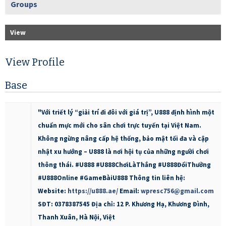
Groups
View
View Profile
Base
"Với triết lý “giải trí đi đôi với giá trị”, U888 định hình một
chuẩn mực mới cho sân chơi trực tuyến tại Việt Nam.
Không ngừng nâng cấp hệ thống, bảo mật tối đa và cập
nhật xu hướng – U888 là nơi hội tụ của những người chơi
thông thái. #U888 #U888ChơiLàThắng #U888ĐổiThưởng
#U888Online #GameBàiU888 Thông tin liên hệ:
Website:
https://u888.ae/
Email:
wpresc756@gmail.com
SĐT: 0378387545 Địa chỉ: 12 P. Khương Hạ, Khương Đình,
Thanh Xuân, Hà Nội, Việt