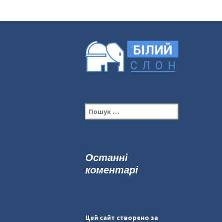
П
о
ш
у
к
Останні
:
коментарі
Цей сайт створено за