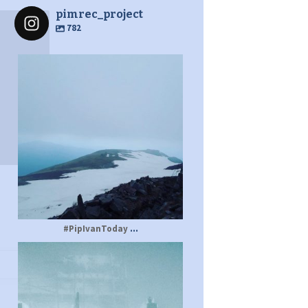
pimrec_project
782
pimrec_project
...
#PipIvanToday
pimrec_project