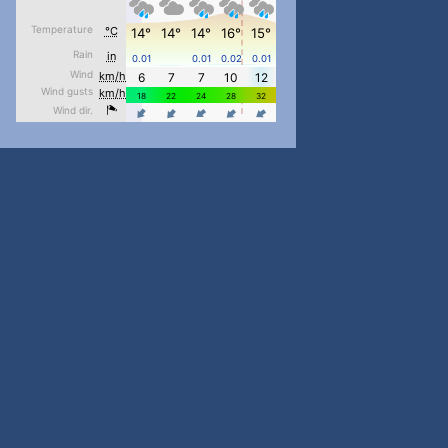
pimrec_project
...
#PipIvanToday
pimrec_project