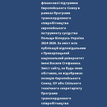
фінансової підтримки
Європейського Союзу в
рамках Програми
транскордонного
співробітництва
європейського
інструменту сусідства
Польща-Білорусь-Україна
2014-2020. За зміст всіх
публікацій відповідальним
є Прикарпацький
національний університет
імені Василя Стефаника.
Зміст сайту, за будь-яких
обставин, не відображає
позицію Європейського
Союзу, ОУ або Спільного
технічного секретаріату
Програми
транскордонного
співробітництва