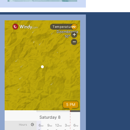
...
#PipIvanToday
pimrec_project
...
#PipIvanToday