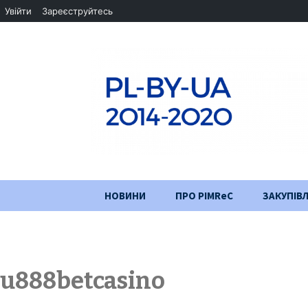
Увійти
Зареєструйтесь
Перейти
НОВИНИ
ПРО PIMReC
ЗАКУПІВЛ
до
змісту
Мета проєкту
Партнери
u888betcasino
Хід проекту