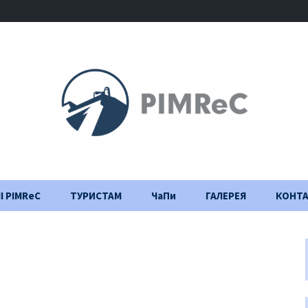
І PIMReC
ТУРИСТАМ
ЧаПи
ГАЛЕРЕЯ
КОНТ
Правила відвідування
Щоденник
будівництва
Важлива інформація