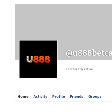
Заходи
Корисні матеріали
ЗМІ про PIMReC
@u888betca
Not recently active
Home
Activity
Profile
Friends
Groups