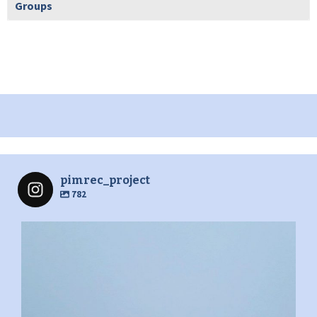
Groups
pimrec_project
782
pimrec_project