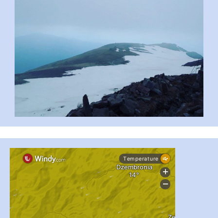
...
#PipIvanToday
pimrec_project