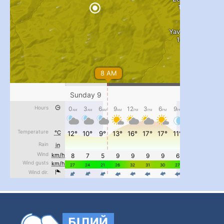
...
#PipIvanToday
pimrec_project