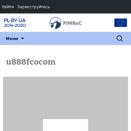
Увійти
Зареєструйтесь
Перейти
Пошук:
Меню
до
змісту
u888fcocom