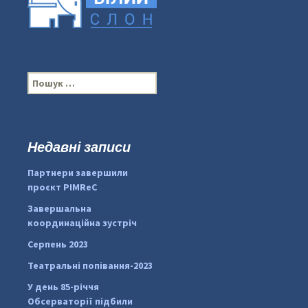
П
о
ш
у
к
Недавні записи
...
#PipIvanToday
:
Партнери завершили
pimrec_project
проєкт PIMReC
Завершальна
координаційна зустріч
Серпень 2023
Театральні попівання-2023
У день 85-річчя
Обсерваторії підбили