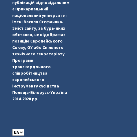
публікацій відповідальним
є Прикарпацький
національний університет
імені Василя Стефаника.
Зміст сайту, за будь-яких
обставин, не відображає
позицію Європейського
Союзу, ОУ або Спільного
...
#PipIvanToday
технічного секретаріату
Програми
pimrec_project
транскордонного
співробітництва
європейського
інструменту сусідства
Польща-Білорусь-Україна
2014-2020 рр.
C