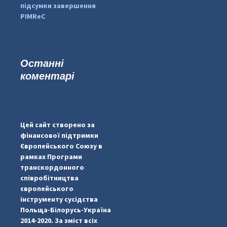
підсумки завершення
PIMReC
Останні
коментарі
...
#PipIvanToday
pimrec_project
Цей сайт створено за
фінансової підтримки
Європейського Союзу в
рамках Програми
транскордонного
співробітництва
європейського
інструменту сусідства
Польща-Білорусь-Україна
2014-2020. За зміст всіх