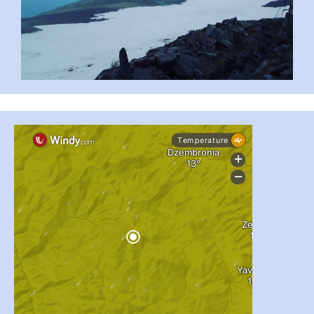
#PipIvanToday
#PipIvanWeather
...

pimrec_project