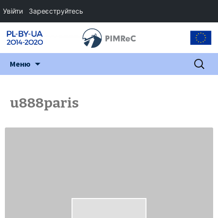
Увійти
Зареєструйтесь
Перейти
Пошук:
Меню
до
змісту
u888paris