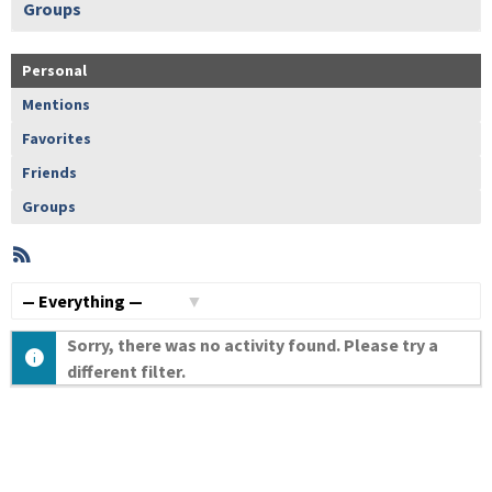
Groups
Personal
Mentions
Favorites
Friends
Groups
RSS
Member
Activities
Show:
Sorry, there was no activity found. Please try a
different filter.