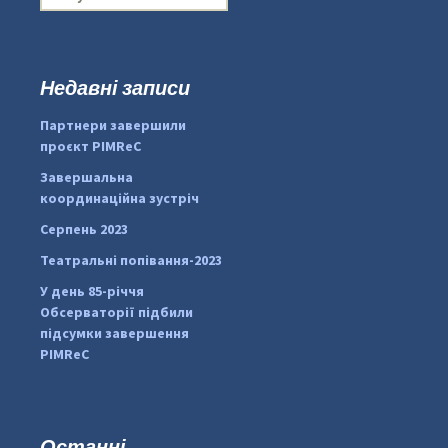
о
ш
у
к
Недавні записи
:
#PipIvanToday
#PipIvanWeather
Партнери завершили
...

проєкт PIMReC
pimrec_project
Завершальна
координаційна зустріч
Серпень 2023
Театральні попівання-2023
У день 85-річчя
Обсерваторії підбили
підсумки завершення
PIMReC
Останні