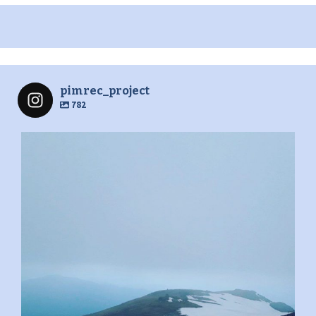
pimrec_project
782
pimrec_project