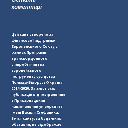
коментарі
#PipIvanToday
#PipIvanWeather
Цей сайт створено за
...

фінансової підтримки
Європейського Союзу в
pimrec_project
рамках Програми
транскордонного
співробітництва
європейського
інструменту сусідства
Польща-Білорусь-Україна
2014-2020. За зміст всіх
публікацій відповідальним
є Прикарпацький
національний університет
імені Василя Стефаника.
Зміст сайту, за будь-яких
обставин, не відображає