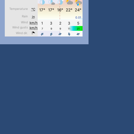
pimrec_project
...
#PipIvanToday
pimrec_project