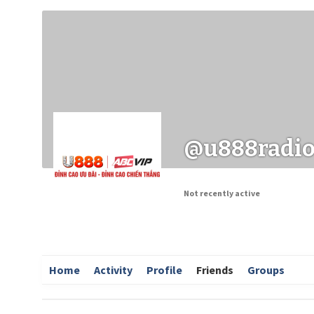
Заходи
Корисні матеріали
ЗМІ про PIMReC
@u888radi
Not recently active
Home
Activity
Profile
Friends
Groups