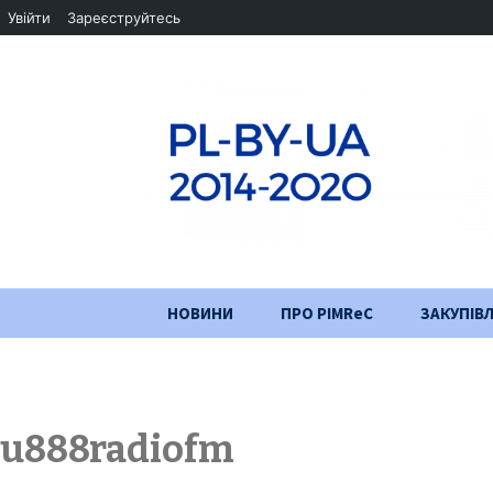
Увійти
Зареєструйтесь
Перейти
НОВИНИ
ПРО PIMReC
ЗАКУПІВЛ
до
змісту
Мета проєкту
Партнери
u888radiofm
Хід проекту