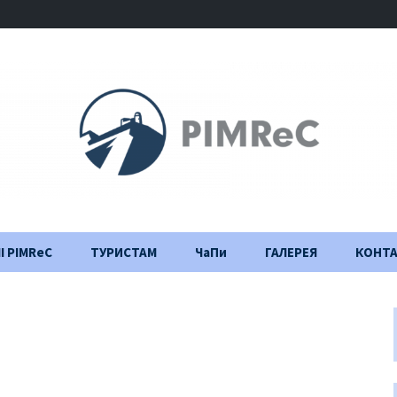
І PIMReC
ТУРИСТАМ
ЧаПи
ГАЛЕРЕЯ
КОНТ
Правила відвідування
Щоденник
будівництва
Важлива інформація