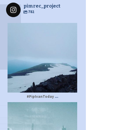
pimrec_project
782
pimrec_project
...
#PipIvanToday
pimrec_project