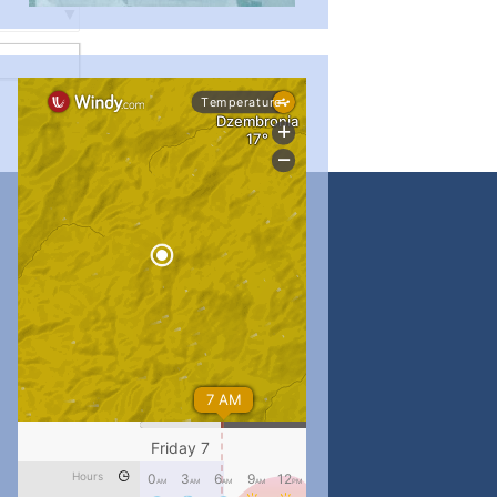
...
#PipIvanToday
pimrec_project
...
#PipIvanToday