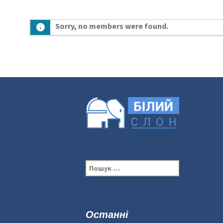
Sorry, no members were found.
П
о
ш
у
к
Останні
: