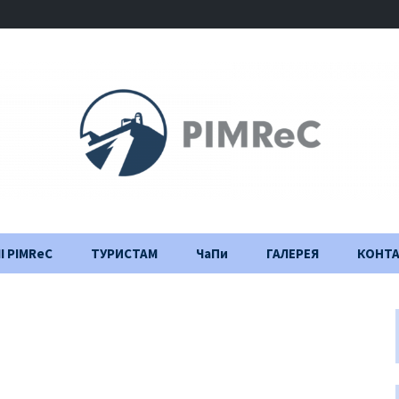
І PIMReC
ТУРИСТАМ
ЧаПи
ГАЛЕРЕЯ
КОНТ
Правила відвідування
Щоденник
будівництва
Важлива інформація