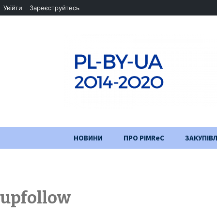
Увійти
Зареєструйтесь
Перейти
НОВИНИ
ПРО PIMReC
ЗАКУПІВЛ
до
змісту
Мета проєкту
Партнери
upfollow
Хід проекту