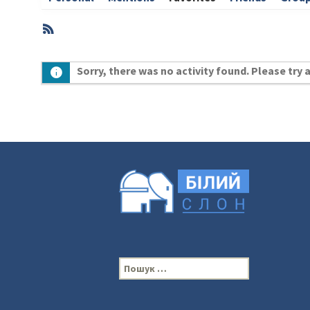
RSS
Member
Sorry, there was no activity found. Please try a 
Activities
П
о
ш
у