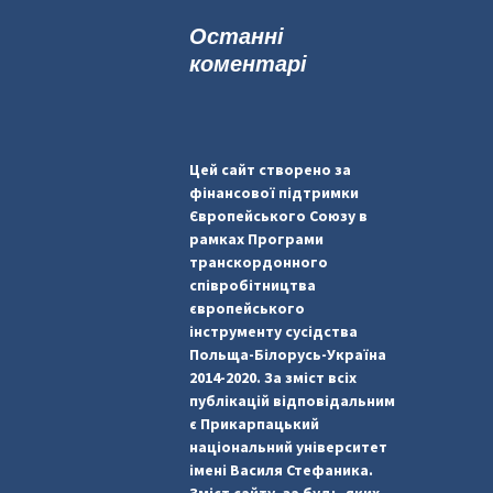
к
Останні
:
коментарі
Цей сайт створено за
фінансової підтримки
Європейського Союзу в
рамках Програми
транскордонного
співробітництва
європейського
інструменту сусідства
Польща-Білорусь-Україна
2014-2020. За зміст всіх
публікацій відповідальним
є Прикарпацький
національний університет
імені Василя Стефаника.