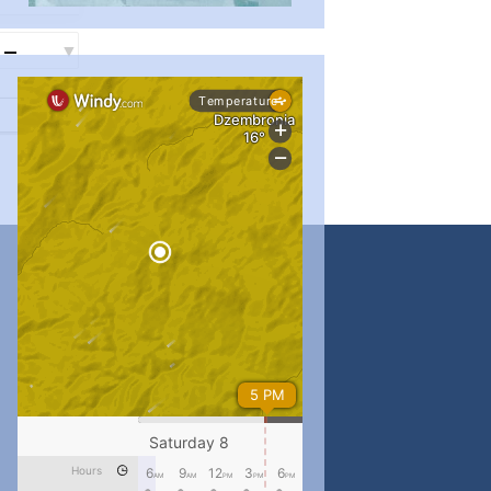
...
#PipIvanToday
pimrec_project
...
#PipIvanToday