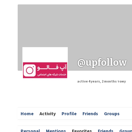
Заходи
Корисні матеріали
ЗМІ про PIMReC
@upfollow
active 4 years, 2 months тому
Home
Activity
Profile
Friends
Groups
Personal
Mentions
Favorites
Friends
Grou