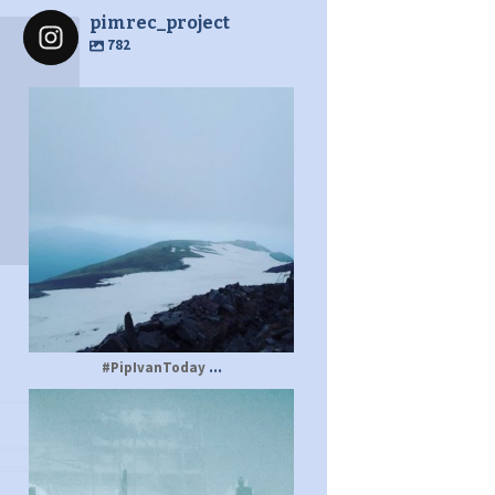
pimrec_project
782
pimrec_project
...
#PipIvanToday
pimrec_project