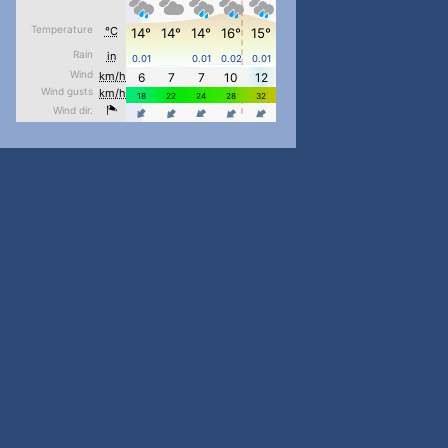
pimrec_project
...
#PipIvanToday
pimrec_project