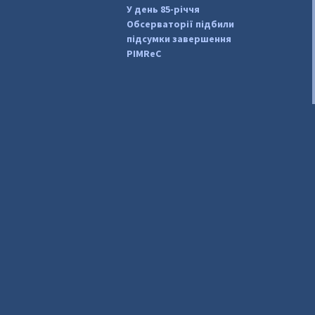
У день 85-річчя
Обсерваторії підбили
підсумки завершення
PIMReC