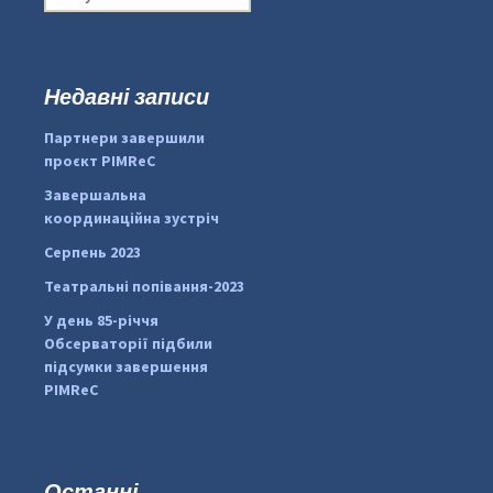
о
ш
у
к
Недавні записи
...
#PipIvanToday
:
Партнери завершили
pimrec_project
проєкт PIMReC
Завершальна
координаційна зустріч
Серпень 2023
Театральні попівання-2023
У день 85-річчя
Обсерваторії підбили
підсумки завершення
PIMReC
Останні