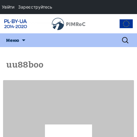
Увійти
Зареєструйтесь
Перейти
Пошук:
Меню
до
змісту
uu88boo