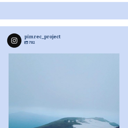
pimrec_project
782
pimrec_project