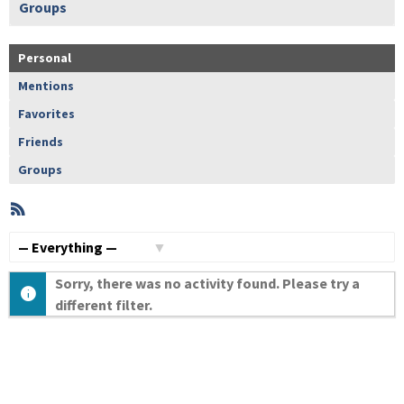
Groups
Personal
Mentions
Favorites
Friends
Groups
RSS
Member
Activities
Show:
Sorry, there was no activity found. Please try a
different filter.