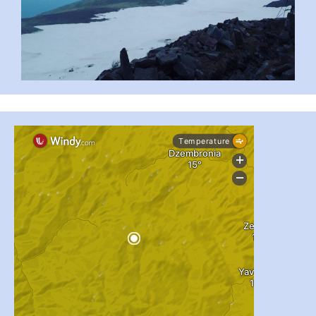
...
#PipIvanToday
pimrec_project