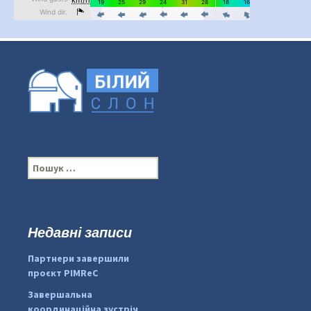
П
о
ш
у
к
Недавні записи
...
#PipIvanToday
:
Партнери завершили
pimrec_project
проєкт PIMReC
Завершальна
координаційна зустріч