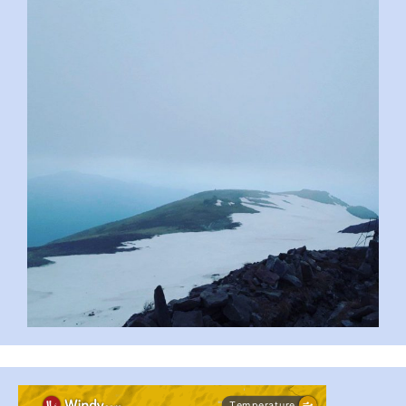
pimrec_project
...
#PipIvanToday
pimrec_project