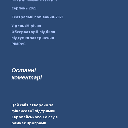
Серпень 2023
Театральні попівання-2023
У день 85-річчя
Обсерваторії підбили
підсумки завершення
PIMReC
Останні
коментарі
...
#PipIvanToday
pimrec_project
Цей сайт створено за
фінансової підтримки
Європейського Союзу в
рамках Програми