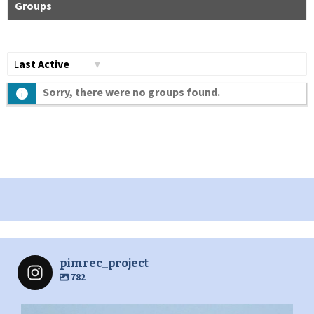
Groups
Сортувати
Sorry, there were no groups found.
по:
pimrec_project
782