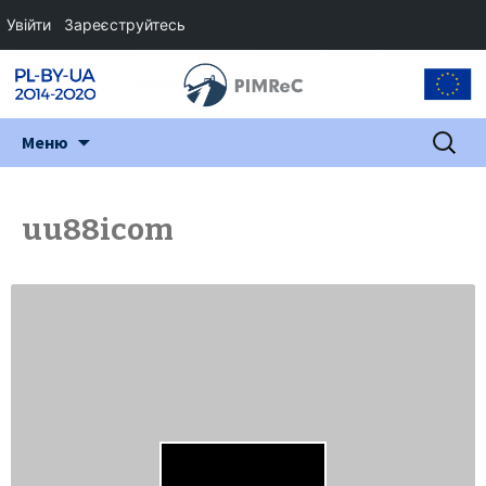
Увійти
Зареєструйтесь
Перейти
Пошук:
Меню
до
змісту
uu88icom