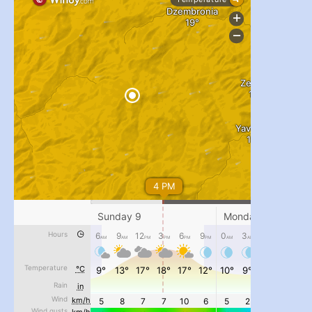
...
#PipIvanToday
pimrec_project