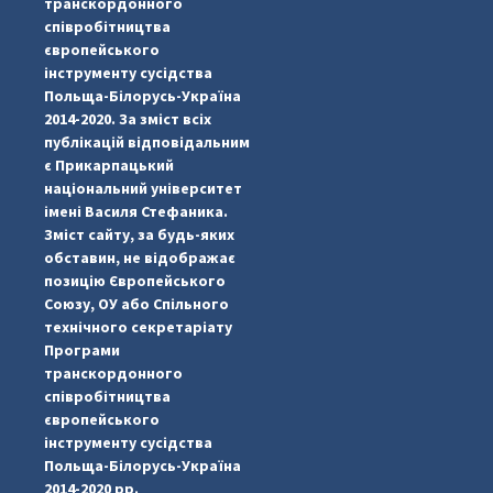
транскордонного
співробітництва
європейського
інструменту сусідства
Польща-Білорусь-Україна
2014-2020. За зміст всіх
публікацій відповідальним
є Прикарпацький
національний університет
імені Василя Стефаника.
Зміст сайту, за будь-яких
обставин, не відображає
позицію Європейського
Союзу, ОУ або Спільного
...
#PipIvanToday
технічного секретаріату
Програми
pimrec_project
транскордонного
співробітництва
європейського
інструменту сусідства
Польща-Білорусь-Україна
2014-2020 рр.