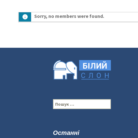
Sorry, no members were found.
П
о
ш
у
к
Останні
: