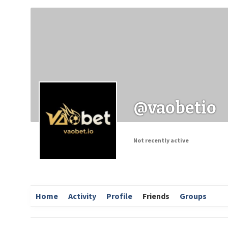
Заходи
Корисні матеріали
ЗМІ про PIMReC
@vaobetio
Not recently active
Home
Activity
Profile
Friends
Groups