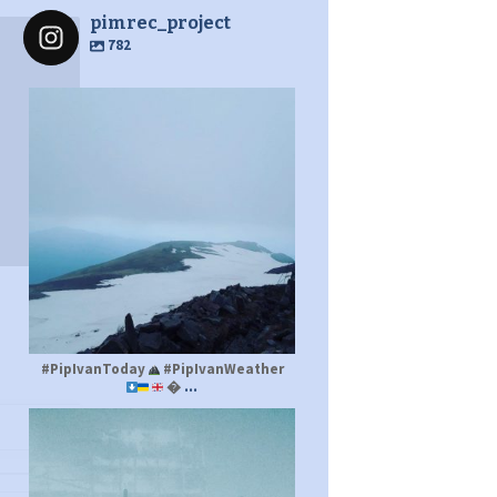
pimrec_project
782
pimrec_project
#PipIvanToday
#PipIvanWeather
...

pimrec_project