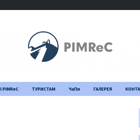
І PIMReC
ТУРИСТАМ
ЧаПи
ГАЛЕРЕЯ
КОНТ
Правила відвідування
Щоденник
будівництва
Важлива інформація