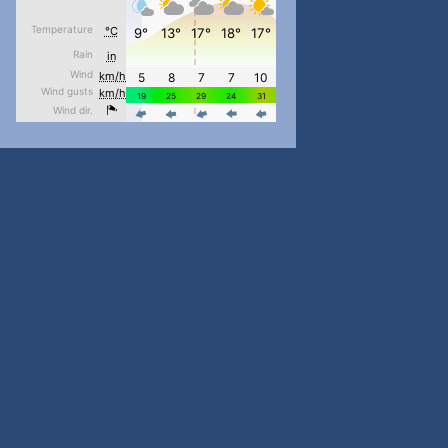
#PipIvanToday
#PipIvanWeather
...

pimrec_project
#PipIvanToday
#PipIvanWeather
...

pimrec_project