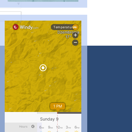
#PipIvanToday
#PipIvanWeather
...

pimrec_project