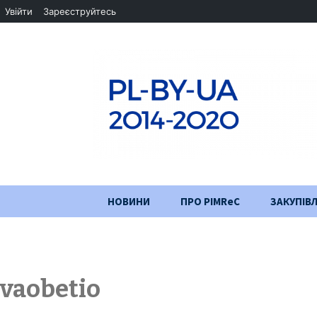
Увійти
Зареєструйтесь
Перейти
НОВИНИ
ПРО PIMReC
ЗАКУПІВЛ
до
змісту
Мета проєкту
Партнери
vaobetio
Хід проекту