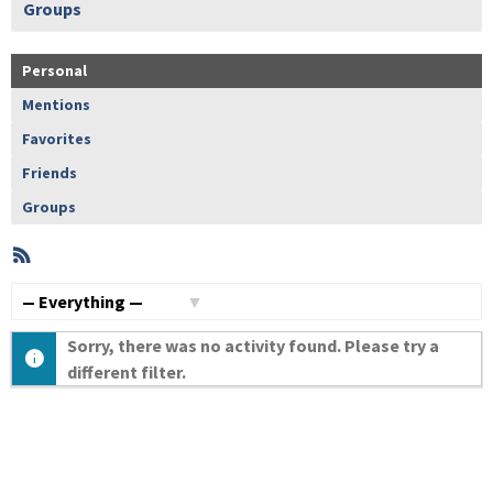
Groups
Personal
Mentions
Favorites
Friends
Groups
RSS
Member
Activities
Show:
Sorry, there was no activity found. Please try a
different filter.