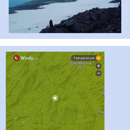
...
#PipIvanToday
pimrec_project