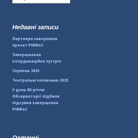
о
ш
у
к
Недавні записи
...
#PipIvanToday
:
Партнери завершили
pimrec_project
проєкт PIMReC
Завершальна
координаційна зустріч
Серпень 2023
Театральні попівання-2023
У день 85-річчя
Обсерваторії підбили
підсумки завершення
PIMReC
Останні