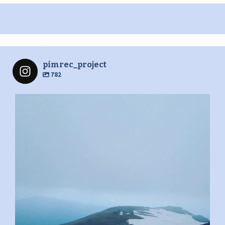
pimrec_project
782
pimrec_project