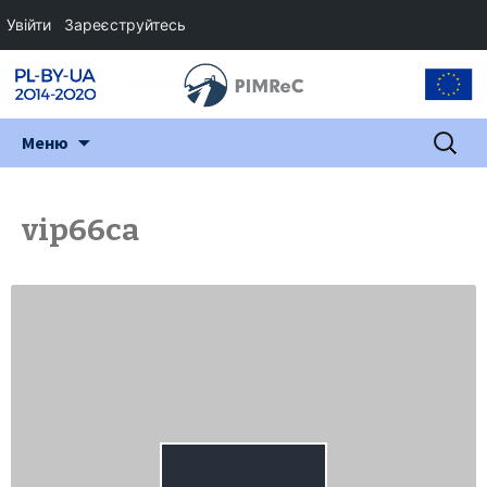
Увійти
Зареєструйтесь
Перейти
Пошук:
Меню
до
змісту
vip66ca