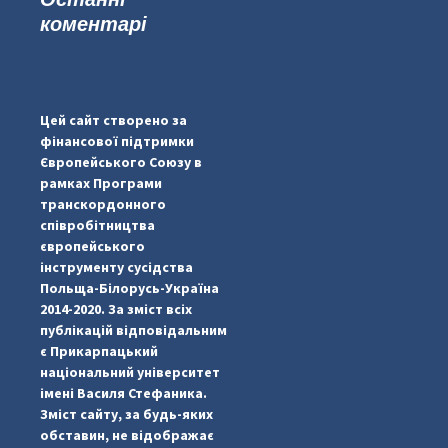
коментарі
...
#PipIvanToday
pimrec_project
Цей сайт створено за
фінансової підтримки
Європейського Союзу в
рамках Програми
транскордонного
співробітництва
європейського
інструменту сусідства
Польща-Білорусь-Україна
2014-2020. За зміст всіх
публікацій відповідальним
є Прикарпацький
національний університет
імені Василя Стефаника.
Зміст сайту, за будь-яких
обставин, не відображає