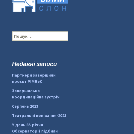
П
о
ш
у
к
Недавні записи
:
#PipIvanToday
#PipIvanWeather
Партнери завершили
...

проєкт PIMReC
pimrec_project
Завершальна
координаційна зустріч
Серпень 2023
Театральні попівання-2023
У день 85-річчя
Обсерваторії підбили