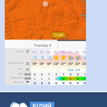
#PipIvanToday
#PipIvanWeather
...

pimrec_project