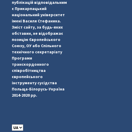
публікацій відповідальним
є Прикарпацький
національний університет
імені Василя Стефаника.
Зміст сайту, за будь-яких
обставин, не відображає
позицію Європейського
Союзу, ОУ або Спільного
технічного секретаріату
Програми
транскордонного
#PipIvanToday
#PipIvanWeather
...

співробітництва
європейського
pimrec_project
інструменту сусідства
Польща-Білорусь-Україна
2014-2020 рр.
C