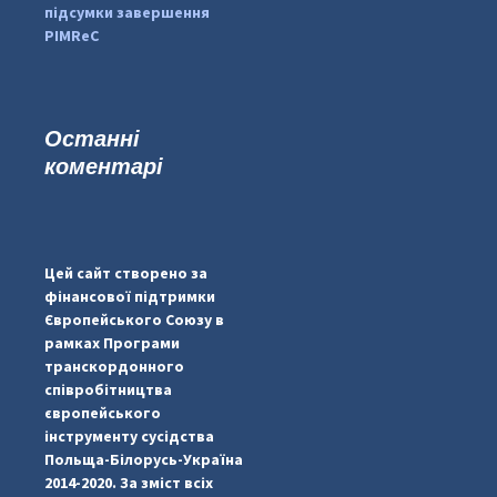
підсумки завершення
PIMReC
Останні
коментарі
#PipIvanToday
#PipIvanWeather
Цей сайт створено за
...

фінансової підтримки
Європейського Союзу в
pimrec_project
рамках Програми
транскордонного
співробітництва
європейського
інструменту сусідства
Польща-Білорусь-Україна
2014-2020. За зміст всіх