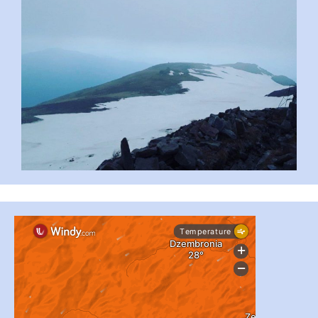
#PipIvanToday
#PipIvanWeather
...

pimrec_project