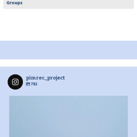
Groups
pimrec_project
782
pimrec_project