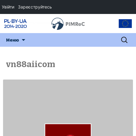
Увійти
Зареєструйтесь
Перейти
Пошук:
Меню
до
змісту
vn88aiicom