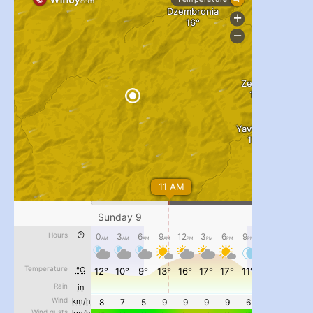
#PipIvanToday
#PipIvanWeather
...

pimrec_project