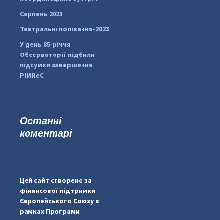
Серпень 2023
Театральні попівання-2023
У день 85-річчя
Обсерваторії підбили
підсумки завершення
PIMReC
Останні
коментарі
#PipIvanToday
#PipIvanWeather
Цей сайт створено за
...

фінансової підтримки
Європейського Союзу в
pimrec_project
рамках Програми