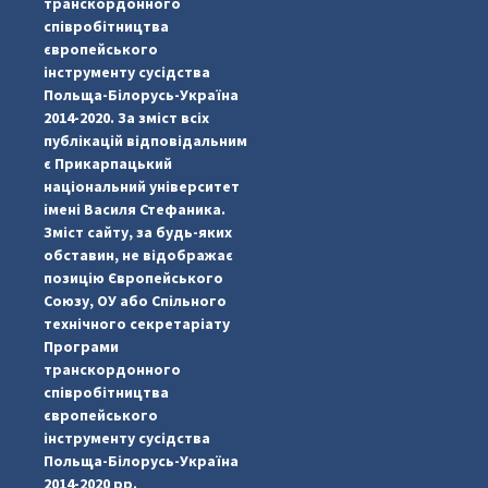
транскордонного
співробітництва
європейського
інструменту сусідства
Польща-Білорусь-Україна
2014-2020. За зміст всіх
публікацій відповідальним
є Прикарпацький
національний університет
імені Василя Стефаника.
Зміст сайту, за будь-яких
обставин, не відображає
позицію Європейського
Союзу, ОУ або Спільного
технічного секретаріату
Програми
транскордонного
#PipIvanToday
#PipIvanWeather
...

співробітництва
європейського
pimrec_project
інструменту сусідства
Польща-Білорусь-Україна
2014-2020 рр.