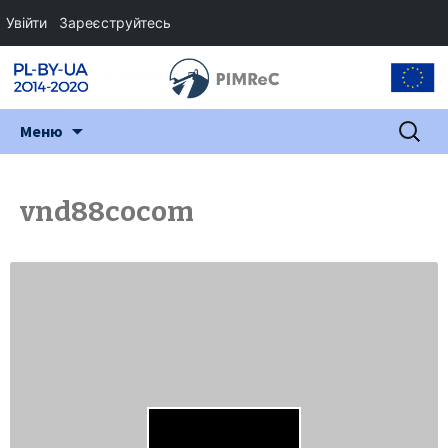
Увійти
Зареєструйтесь
Перейти
Пошук:
Меню
до
змісту
vnd88cocom