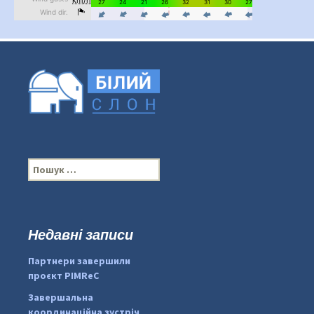
П
о
ш
у
к
Недавні записи
:
#PipIvanToday
#PipIvanWeather
Партнери завершили
...

проєкт PIMReC
pimrec_project
Завершальна
координаційна зустріч