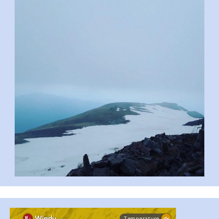
pimrec_project
#PipIvanToday
#PipIvanWeather
...

pimrec_project